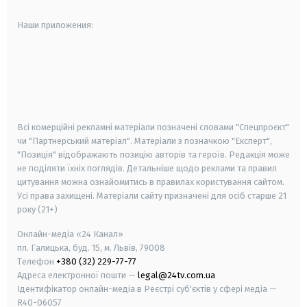
Наши приложения:
android
apple
smart tv
samsung smart tv
Всі комерційні рекламні матеріали позначені словами "Спецпроєкт"
чи "Партнерський матеріал". Матеріали з позначкою "Експерт",
"Позиція" відображають позицію авторів та героїв. Редакція може
не поділяти їхніх поглядів. Детальніше щодо реклами та правил
цитування можна ознайомитись в правилах користування сайтом.
Усі права захищені.
Матеріали сайту призначені для осіб старше
21
року (21+)
Онлайн-медіа «24 Канал»
пл. Галицька, буд. 15, м. Львів, 79008
Телефон
+380 (32) 229-77-77
Адреса електронної пошти —
legal@24tv.com.ua
Ідентифікатор онлайн-медіа в Реєстрі суб'єктів у сфері медіа —
R40-06057