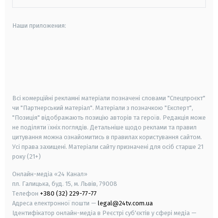
Наши приложения:
android
apple
smart tv
samsung smart tv
Всі комерційні рекламні матеріали позначені словами "Спецпроєкт"
чи "Партнерський матеріал". Матеріали з позначкою "Експерт",
"Позиція" відображають позицію авторів та героїв. Редакція може
не поділяти їхніх поглядів. Детальніше щодо реклами та правил
цитування можна ознайомитись в правилах користування сайтом.
Усі права захищені.
Матеріали сайту призначені для осіб старше
21
року (21+)
Онлайн-медіа «24 Канал»
пл. Галицька, буд. 15, м. Львів, 79008
Телефон
+380 (32) 229-77-77
Адреса електронної пошти —
legal@24tv.com.ua
Ідентифікатор онлайн-медіа в Реєстрі суб'єктів у сфері медіа —