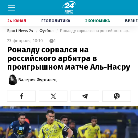
24 КАНАЛ
ГЕОПОЛИТИКА
ЭКОНОМИКА
БИЗНЕ
Sport News 24
Футбол
Роналду сорвался на российского арбитра в проигрышном матче Аль-Насру
23 февраля,
10:10
1
Роналду сорвался на
российского арбитра в
проигрышном матче Аль-Насру
Валерия Фургалец