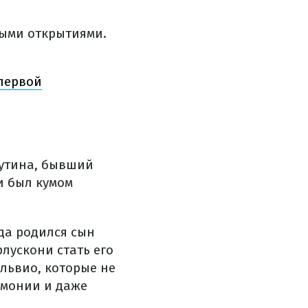
ными открытиями.
 первой
Путина, бывший
и был кумом
гда родился сын
лускони стать его
львио, которые не
емонии и даже