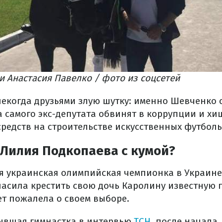
 Анастасия Павелко / фото из соцсетей
 некогда друзьями злую шутку: именно Шевченко 
а самого экс-депутата обвинят в коррупции и х
средств на строительстве искусственных футбол
 Лилия Подкопаева с кумой?
я украинская олимпийская чемпионка в Украин
асила крестить свою дочь Каролину известную 
ет пожалела о своем выборе.
ывшая гимнастка в интервью
ТСН
, после начала