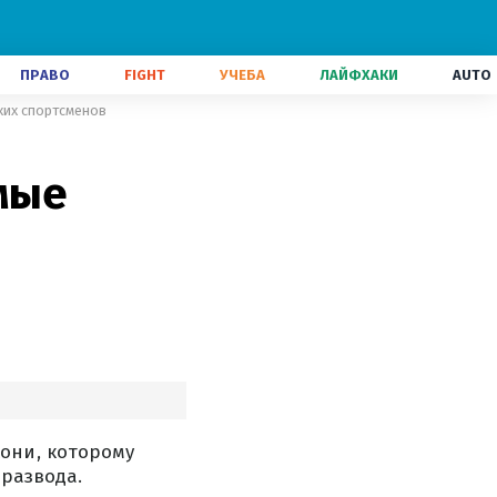
ПРАВО
FIGHT
УЧЕБА
ЛАЙФХАКИ
AUTO
ких спортсменов
мые
они, которому
 развода.