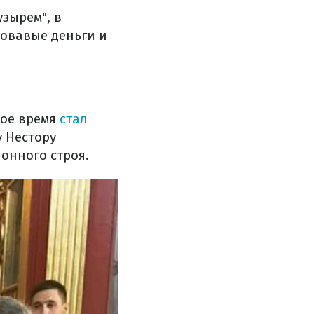
зырем", в
ровавые деньги и
вое время
стал
 Нестору
онного строя.