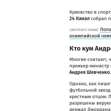
Кумовство в спор
24 Канал
собрал п
Попа
СМОТРИТЕ ТАКЖЕ
олимпийской чем
Кто кум Анд
Многие считают, 
премьер-министр 
Андрея Шевченко
Однако, как пише
футбольной звезд
крестным отцом. 
разрешены верующ
держал Джордана н