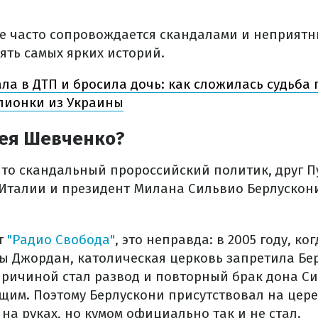
те часто сопровождается скандалами и неприят
ять самых ярких историй.
ла в ДТП и бросила дочь: как сложилась судьба
пионки из Украины
рея Шевченко?
что скандальный пророссийский политик, друг 
Италии и президент Милана Сильвио Берлускон
.
т
"Радио Свобода"
, это неправда: в 2005 году, ко
ы Джордан, католическая церковь запретила Бер
Причиной стал развод и повторный брак дона Си
им. Поэтому Берлускони присутствовал на цер
а руках, но кумом официально так и не стал.