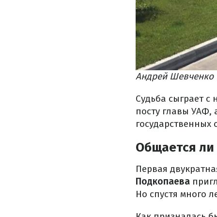
Андрей Шевченко и
Судьба сыграет с
посту главы УАФ, 
государственных 
Общается ли
Первая двукратна
Подкопаева
пригл
Но спустя много л
Как призналась б