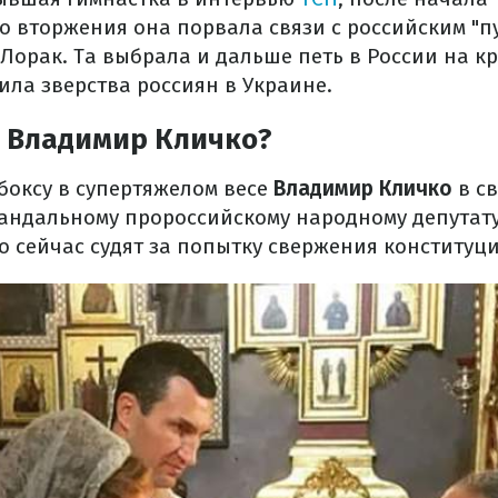
 вторжения она порвала связи с российским "пу
Лорак. Та выбрала и дальше петь в России на к
ила зверства россиян в Украине.
л Владимир Кличко?
боксу в супертяжелом весе
Владимир Кличко
в с
андальному пророссийскому народному депутату
о сейчас судят за попытку свержения конституци