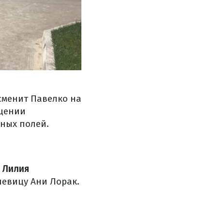
сменит Павелко на
ищении
ьных полей.
е
Лилия
певицу Ани Лорак.