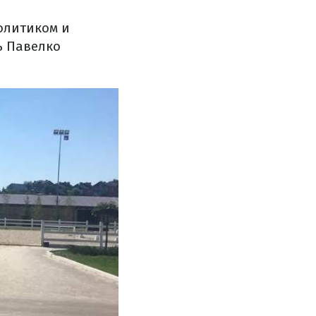
олитиком и
ь Павелко