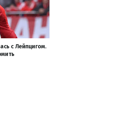
ась с Лейпцигом.
рмить