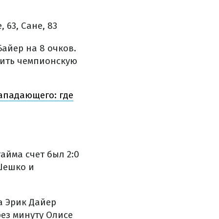
 63, Сане, 83
айер на 8 очков.
шить чемпионскую
ападающего: где
айма счет был 2:0
Шешко и
а Эрик Дайер
рез минуту Олисе