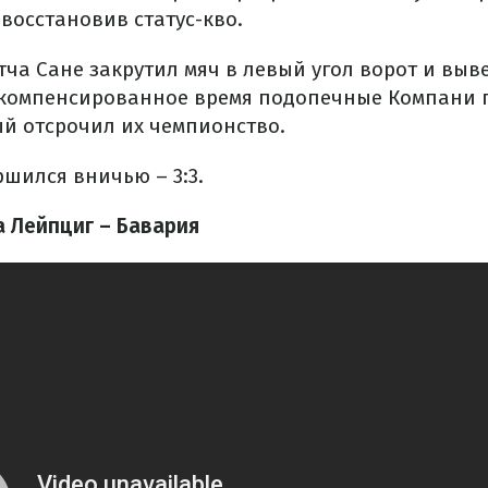
 восстановив статус-кво.
тча Сане закрутил мяч в левый угол ворот и вы
 компенсированное время подопечные Компани п
ый отсрочил их чемпионство.
ршился вничью – 3:3.
 Лейпциг – Бавария