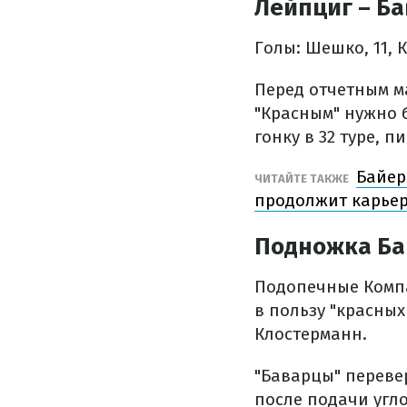
Лейпциг – Ба
Голы: Шешко, 11, К
Перед отчетным м
"Красным" нужно 
гонку в 32 туре, 
Байер
ЧИТАЙТЕ ТАКЖЕ
продолжит карьер
Подножка Ба
Подопечные Компа
в пользу "красны
Клостерманн.
"Баварцы" переве
после подачи угло