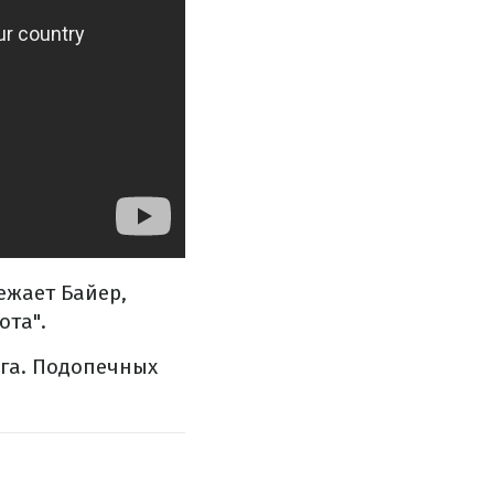
ежает Байер,
ота".
рга. Подопечных