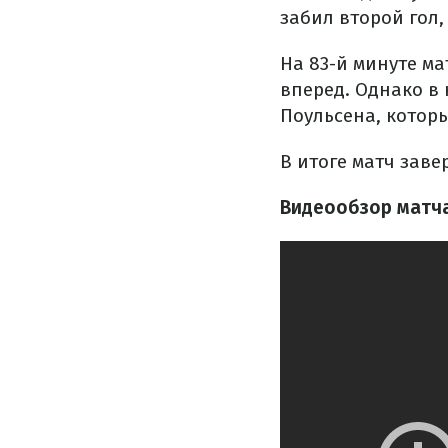
забил второй гол,
На 83-й минуте ма
вперед. Однако в
Поульсена, котор
В итоге матч заве
Видеообзор матча