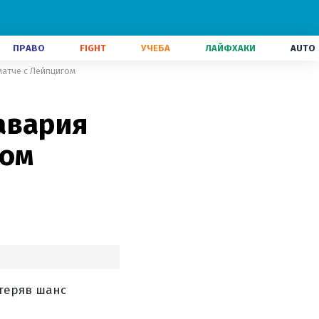
ПРАВО
FIGHT
УЧЕБА
ЛАЙФХАКИ
AUTO
матче с Лейпцигом
авария
ком
отеряв шанс