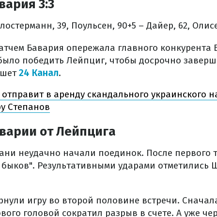
вария 3:3
лостерманн, 39, Поульсен, 90+5 – Дайер, 62, Олисе,
атчем Бавария опережала главного конкурента Б
было победить Лейпциг, чтобы досрочно завер
пишет
24 Канал
.
 отправит в аренду скандального украинского н
у Степанов
варии от Лейпцига
ни неудачно начали поединок. После первого т
х быков". Результативными ударами отметились 
рнули игру во второй половине встречи. Сначал
вого головой сократил разрыв в счете. А уже че