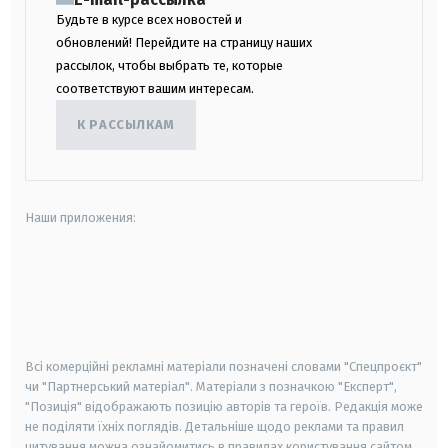
Будьте в курсе всех новостей и
обновлений! Перейдите на страницу наших
рассылок, чтобы выбрать те, которые
соответствуют вашим интересам.
К РАССЫЛКАМ
Наши приложения:
android
apple
smart tv
samsung smart tv
Всі комерційні рекламні матеріали позначені словами "Спецпроєкт"
чи "Партнерський матеріал". Матеріали з позначкою "Експерт",
"Позиція" відображають позицію авторів та героїв. Редакція може
не поділяти їхніх поглядів. Детальніше щодо реклами та правил
цитування можна ознайомитись в правилах користування сайтом.