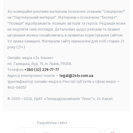
smart tv
samsung smart tv
Всі комерційні рекламні матеріали позначені словами "Спецпроєкт"
чи "Партнерський матеріал". Матеріали з позначкою "Експерт",
"Позиція" відображають позицію авторів та героїв. Редакція може
не поділяти їхніх поглядів. Детальніше щодо реклами та правил
цитування можна ознайомитись в правилах користування сайтом.
Усі права захищені.
Матеріали сайту призначені для осіб старше
21
року (21+)
Онлайн-медіа «24 Канал»
пл. Галицька, буд. 15, м. Львів, 79008
Телефон
+380 (32) 229-77-77
Адреса електронної пошти —
legal@24tv.com.ua
Ідентифікатор онлайн-медіа в Реєстрі суб'єктів у сфері медіа —
R40-06057
© 2005—2026,
ПрАТ «Телерадіокомпанія "Люкс"», 24 Канал.
Разработка сайта
-