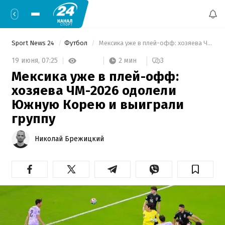
Sport News 24
Футбол
 Мексика уже в плей-офф: хозяева ЧМ-2026 одолели Южную Корею и выиграли группу 
2 мин
19 июня,
07:25
3
Мексика уже в плей-офф:
хозяева ЧМ-2026 одолели
Южную Корею и выиграли
группу
Николай Брежицкий