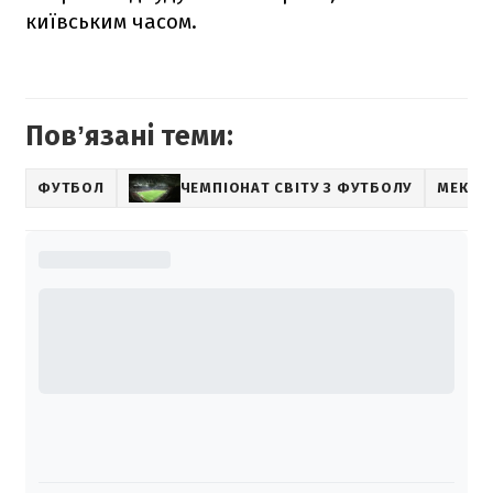
київським часом.
Повʼязані теми:
ФУТБОЛ
ЧЕМПІОНАТ СВІТУ З ФУТБОЛУ
МЕКСИ