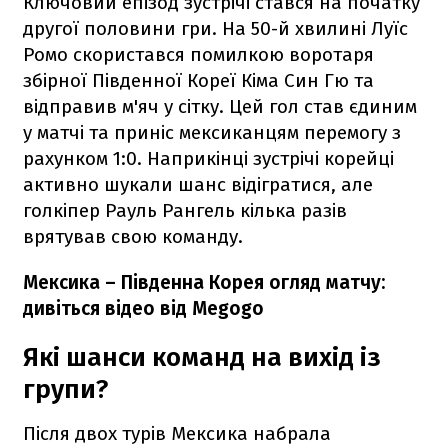
Ключовий епізод зустрічі стався на початку
другої половини гри. На 50-й хвилині Луїс
Ромо скористався помилкою воротаря
збірної Південної Кореї Кіма Син Гю та
відправив м'яч у сітку. Цей гол став єдиним
у матчі та приніс мексиканцям перемогу з
рахунком 1:0. Наприкінці зустрічі корейці
активно шукали шанс відігратися, але
голкіпер Рауль Рангель кілька разів
врятував свою команду.
Мексика – Південна Корея огляд матчу:
дивіться відео від Megogo
Які шанси команд на вихід із
групи?
Після двох турів Мексика набрала