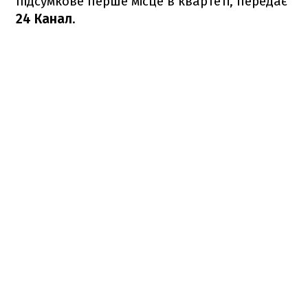
підсумкове перше місце в квартеті, передає
24 Канал
.