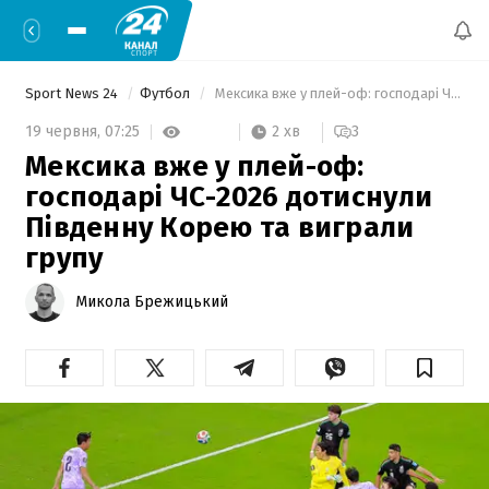
Sport News 24
Футбол
 Мексика вже у плей-оф: господарі ЧС-2026 дотиснули Південну Корею та виграли групу 
2 хв
19 червня,
07:25
3
Мексика вже у плей-оф:
господарі ЧС-2026 дотиснули
Південну Корею та виграли
групу
Микола Брежицький