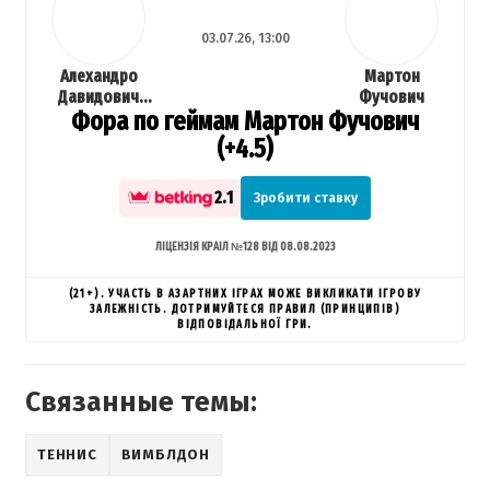
03.07.26, 13:00
Алехандро
Мартон
Давидович
Фучович
Фора по геймам Мартон Фучович
Фокіна
(+4.5)
2.1
Зробити ставку
ЛІЦЕНЗІЯ КРАІЛ №128 ВІД 08.08.2023
(21+). УЧАСТЬ В АЗАРТНИХ ІГРАХ МОЖЕ ВИКЛИКАТИ ІГРОВУ
ЗАЛЕЖНІСТЬ. ДОТРИМУЙТЕСЯ ПРАВИЛ (ПРИНЦИПІВ)
ВІДПОВІДАЛЬНОЇ ГРИ.
Связанные темы:
ТЕННИС
ВИМБЛДОН