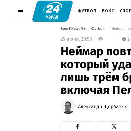
ФУТБОЛ
БОКС
СПО
Sport News 24
Футбол
25 июня,
20:56
2
Неймар повт
который уда
лишь трём б
включая Пе
Александр Щербатых