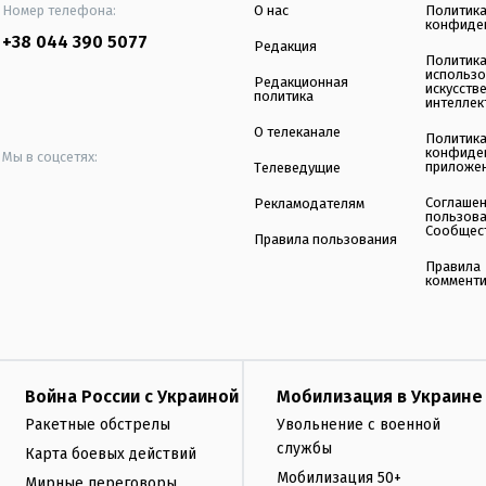
Номер телефона:
О нас
Политик
конфиде
+38 044 390 5077
Редакция
Политик
использ
Редакционная
искусств
политика
интеллек
О телеканале
Политик
конфиде
Мы в соцсетях:
приложе
Телеведущие
Соглаше
Рекламодателям
пользов
Сообщес
Правила пользования
Правила
коммент
Война России с Украиной
Мобилизация в Украине
Ракетные обстрелы
Увольнение с военной
службы
Карта боевых действий
Мобилизация 50+
Мирные переговоры