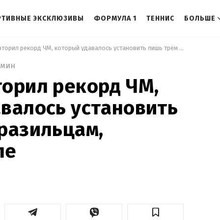
РТИВНЫЕ ЭКСКЛЮЗИВЫ
ФОРМУЛА 1
ТЕННИС
БОЛЬШЕ
 Неймар повторил рекорд ЧМ, который удавалось установить лишь трём бразильцам, включая Пеле 
 мин
орил рекорд ЧМ,
валось установить
разильцам,
ле