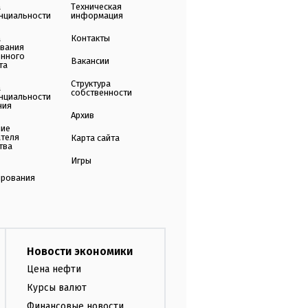
а
Техническая
нциальности
информация
а
Контакты
ования
енного
Вакансии
та
Структура
а
собственности
нциальности
ния
Архив
ние
ателя
Карта сайта
тва
Игры
ирования
Новости экономики
Цена нефти
Курсы валют
Финансовые новости