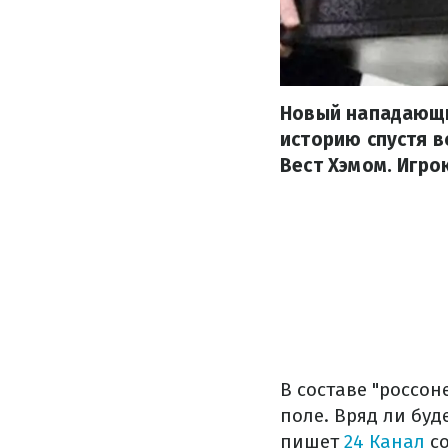
Новый нападающи
историю спустя в
Вест Хэмом. Игро
В составе "россо
поле. Вряд ли буд
пишет
24 Канал
со