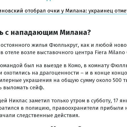
новский отобрал очки у Милана: украинец отме
сь с нападающим Милана?
постоянного жилья Фюллькруг, как и любой но
в отеле возле выставочного центра Fiera Milano C
 командой был на выезде в Комо, в комнату Фюлл
и охотились на драгоценности – и в конце конц
илерные украшения на общую сумму около 500 ты
ь выломать сейф.
й Никлас заметил только утром в субботу, 17 ян
ратился в полицию, правоохранители прибыли 
ачали следственные действия.