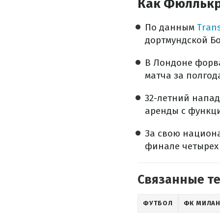
Как Фюллькр
По данным
Tran
дортмундской Бо
В Лондоне форва
матча за полгод
32-летний напа
аренды с функци
За свою национа
финале четырех
Связанные т
ФУТБОЛ
ФК МИЛА