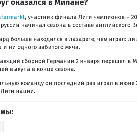
уг оказался в Милане?
sfermarkt
, участник финала Лиги чемпионов – 20
руссии начинал сезона в составе английского Ве
рд больше находился в лазарете, чем играл: л
а и ни одного забитого мяча.
дающий сборной Германии 2 января перешел в М
ей выкупа в конце сезона.
льную команду он последний раз играл в июне 2
 Лиги наций.
емы:
Н