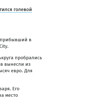
тился голевой
воприбывший в
ity.
ькруга пробрались
ов вынесли из
сяч евро. Для
варя. Его
на место