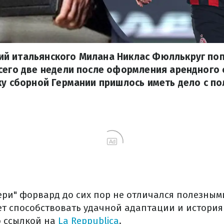
й итальянского Милана Никлас Фюллькруг поп
сего две недели после оформления арендного 
ку сборной Германии пришлось иметь дело с по
Ad
нери" форвард до сих пор не отличался полезным
ет способствовать удачной адаптации и история
 ссылкой на
La Reppublica
.