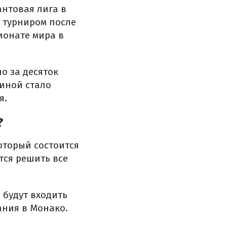
нтовая лига в
 турниром после
ионате мира в
о за десяток
чиной стало
я.
?
оторый состоится
стся решить все
 будут входить
ания в Монако.