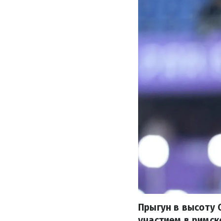
Прыгун в высоту
участием в римск