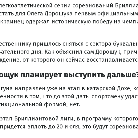
легкоатлетической серии соревнований Бриллиа
стать для Олега Дорощука первым официальным
е украинец одержал историческую победу на чемп
ственнику пришлось сняться с сектора буквальн
вательного дня. Как объяснил сам Дорощук, при
дение, от которого он сейчас восстанавливаетс
рощук планирует выступить дальше
гуна направлен уже на этап в катарской Дохе, к
ренности в том, что до этой даты спортсмену уда
ункциональной формой, нет.
этап Бриллиантовой лиги, в программу которого
придется вплоть до 20 июля, это будут соревнов