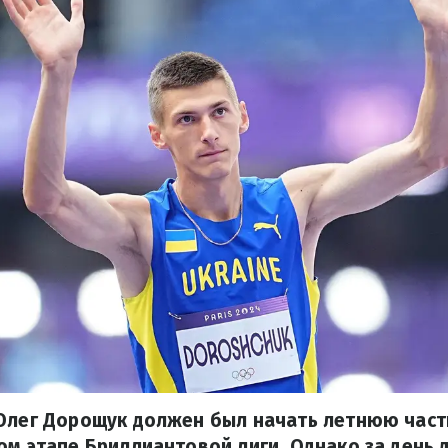
 Олег Дорощук должен был начать летнюю част
ом этапе Бриллиантовой лиги. Однако за день 