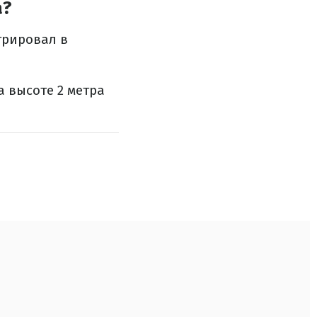
а?
трировал в
 высоте 2 метра