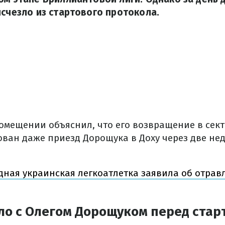
исчезло из стартового протокола.
омещении объяснил, что его возвращение в сект
ован даже приезд Дорощука в Доху через две не
дная украинская легкоатлетка заявила об отрав
ло с Олегом Дорощуком перед стар