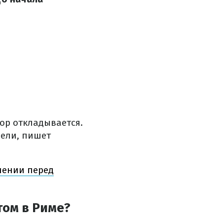
ор откладывается.
дели, пишет
лении перед
том в Риме?