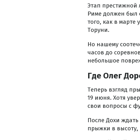
Этап престижной 
Риме должен был 
того, как в март
Торуни.
Но нашему соотече
часов до соревно
небольшое повреж
Где Олег До
Теперь взгляд пры
19 июня. Хотя уве
свои вопросы с ф
После Дохи ждать 
прыжки в высоту, 