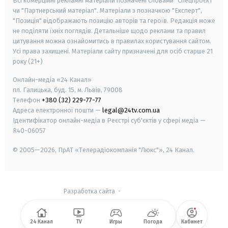
Всі комерційні рекламні матеріали позначені словами "Спецпроєкт"
чи "Партнерський матеріал". Матеріали з позначкою "Експерт",
"Позиція" відображають позицію авторів та героїв. Редакція може
не поділяти їхніх поглядів. Детальніше щодо реклами та правил
цитування можна ознайомитись в правилах користування сайтом.
Усі права захищені.
Матеріали сайту призначені для осіб старше
21
року (21+)
Онлайн-медіа «24 Канал»
пл. Галицька, буд. 15, м. Львів, 79008
Телефон
+380 (32) 229-77-77
Адреса електронної пошти —
legal@24tv.com.ua
Ідентифікатор онлайн-медіа в Реєстрі суб'єктів у сфері медіа —
R40-06057
© 2005—2026,
ПрАТ «Телерадіокомпанія "Люкс"», 24 Канал.
Разработка сайта
-
24 Канал
TV
Игры
Погода
Кабинет