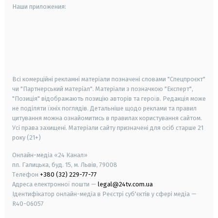
Наши приложения:
android
apple
smart tv
samsung smart tv
Всі комерційні рекламні матеріали позначені словами "Спецпроєкт"
чи "Партнерський матеріал". Матеріали з позначкою "Експерт",
"Позиція" відображають позицію авторів та героїв. Редакція може
не поділяти їхніх поглядів. Детальніше щодо реклами та правил
цитування можна ознайомитись в правилах користування сайтом.
Усі права захищені.
Матеріали сайту призначені для осіб старше
21
року (21+)
Онлайн-медіа «24 Канал»
пл. Галицька, буд. 15, м. Львів, 79008
Телефон
+380 (32) 229-77-77
Адреса електронної пошти —
legal@24tv.com.ua
Ідентифікатор онлайн-медіа в Реєстрі суб'єктів у сфері медіа —
R40-06057