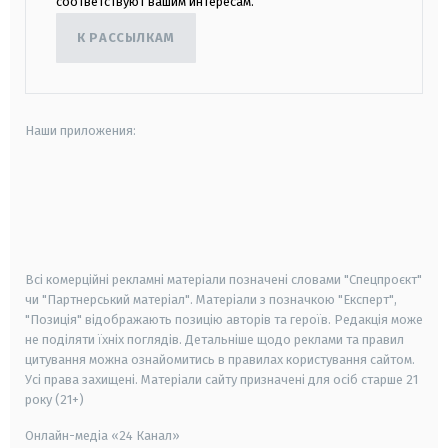
соответствуют вашим интересам.
К РАССЫЛКАМ
Наши приложения:
android
apple
smart tv
samsung smart tv
Всі комерційні рекламні матеріали позначені словами "Спецпроєкт"
чи "Партнерський матеріал". Матеріали з позначкою "Експерт",
"Позиція" відображають позицію авторів та героїв. Редакція може
не поділяти їхніх поглядів. Детальніше щодо реклами та правил
цитування можна ознайомитись в правилах користування сайтом.
Усі права захищені.
Матеріали сайту призначені для осіб старше
21
року (21+)
Онлайн-медіа «24 Канал»