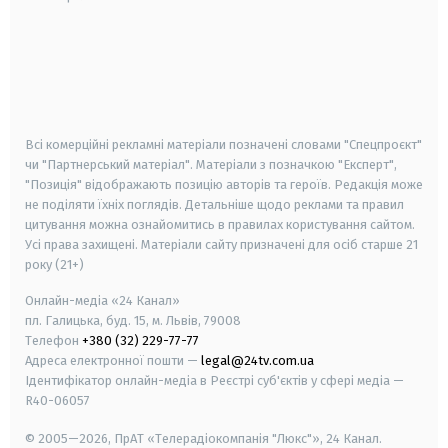
android
apple
smart tv
samsung smart tv
Всі комерційні рекламні матеріали позначені словами "Спецпроєкт"
чи "Партнерський матеріал". Матеріали з позначкою "Експерт",
"Позиція" відображають позицію авторів та героїв. Редакція може
не поділяти їхніх поглядів. Детальніше щодо реклами та правил
цитування можна ознайомитись в правилах користування сайтом.
Усі права захищені.
Матеріали сайту призначені для осіб старше
21
року (21+)
Онлайн-медіа «24 Канал»
пл. Галицька, буд. 15, м. Львів, 79008
Телефон
+380 (32) 229-77-77
Адреса електронної пошти —
legal@24tv.com.ua
Ідентифікатор онлайн-медіа в Реєстрі суб'єктів у сфері медіа —
R40-06057
© 2005—2026,
ПрАТ «Телерадіокомпанія "Люкс"», 24 Канал.