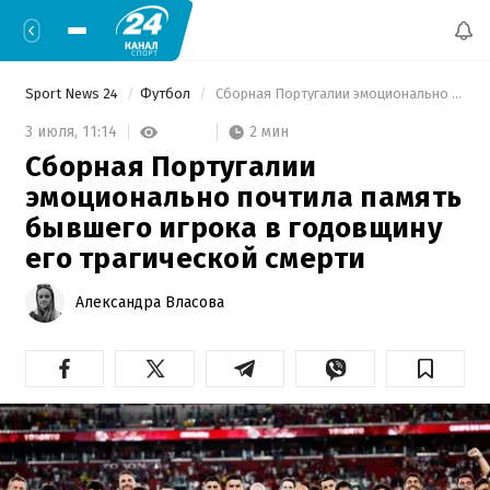
Sport News 24
Футбол
 Сборная Португалии эмоционально почтила память бывшего игрока в годовщину его трагической смерти 
2 мин
3 июля,
11:14
Сборная Португалии
эмоционально почтила память
бывшего игрока в годовщину
его трагической смерти
Александра Власова