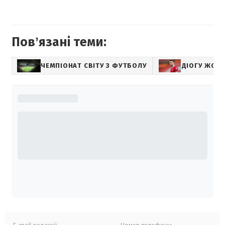
Повʼязані теми:
ЧЕМПІОНАТ СВІТУ З ФУТБОЛУ
ДІОГУ ЖОТ