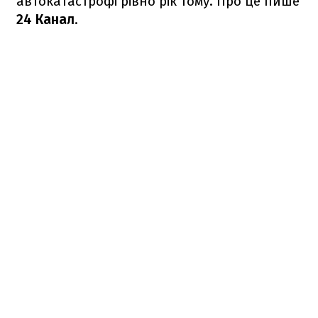
автокатастрофі рівно рік тому. Про це пише
24 Канал
.