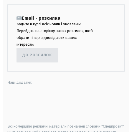
Email - розсилка
Будьте в курсі всіх новин і оновлень!
Перейдіть на сторінку наших розсилок, щоб
обрати ті, що відповідають вашим
інтересам.
ДО РОЗСИЛОК
Наші додатки:
android
apple
smart tv
samsung smart tv
Всі комерційні рекламні матеріали позначені словами "Спецпроєкт"