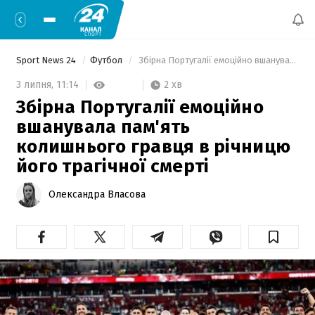
Sport News 24
Футбол
 Збірна Португалії емоційно вшанувала пам'ять колишнього гравця в річницю його трагічної смерті 
2 хв
3 липня,
11:14
Збірна Португалії емоційно
вшанувала пам'ять
колишнього гравця в річницю
його трагічної смерті
Олександра Власова