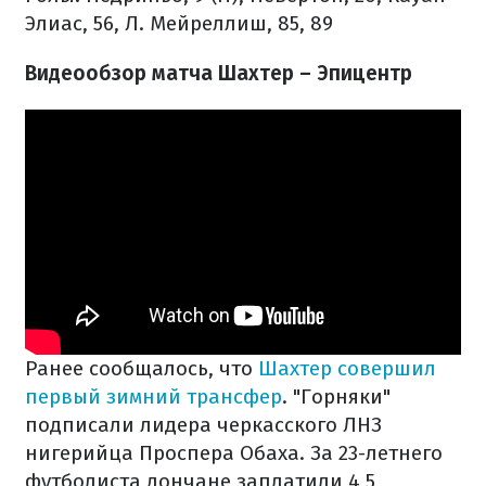
Элиас, 56, Л. Мейреллиш, 85, 89
Видеообзор матча Шахтер – Эпицентр
Ранее сообщалось, что
Шахтер совершил
первый зимний трансфер
. "Горняки"
подписали лидера черкасского ЛНЗ
нигерийца Проспера Обаха. За 23-летнего
футболиста дончане заплатили 4,5