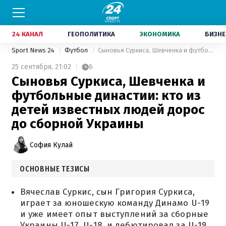
24 КАНАЛ
ГЕОПОЛИТИКА
ЭКОНОМИКА
БИЗНЕ
Sport News 24
Футбол
Сыновья Суркиса, Шевченка и футбольные династии: кто из детей известных людей дорос до сборной Украины
25 сентября,
21:02
6
Сыновья Суркиса, Шевченка и
футбольные династии: кто из
детей известных людей дорос
до сборной Украины
София Кулай
ОСНОВНЫЕ ТЕЗИСЫ
Вячеслав Суркис, сын Григория Суркиса,
играет за юношескую команду Динамо U-19
и уже имеет опыт выступлений за сборные
Украины U-17, U-18, и дебютировал за U-19.