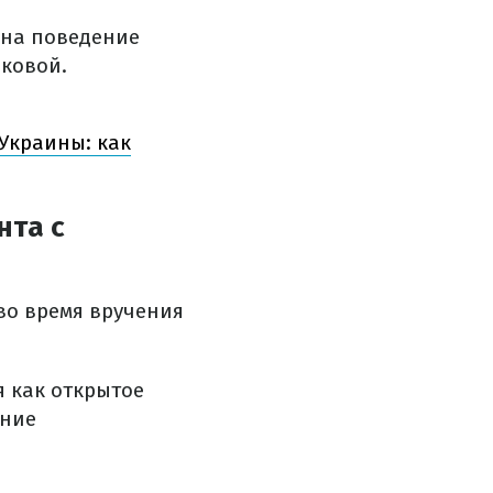
 на поведение
ковой.
 Украины: как
нта с
 во время вручения
я как открытое
ение