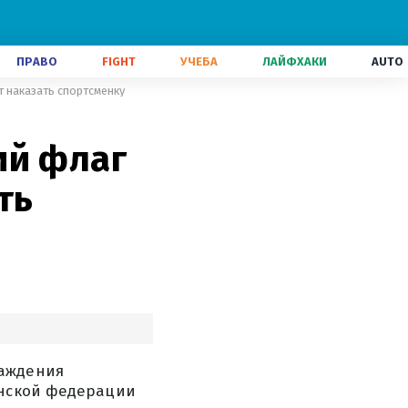
ПРАВО
FIGHT
УЧЕБА
ЛАЙФХАКИ
AUTO
т наказать спортсменку
ий флаг
ть
раждения
инской федерации