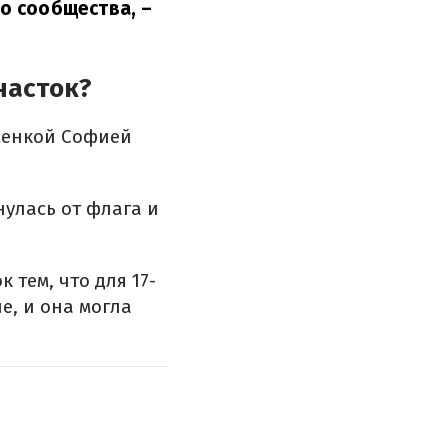
го сообщества,
–
насток?
менкой Софией
улась от флага и
 тем, что для 17-
е, и она могла