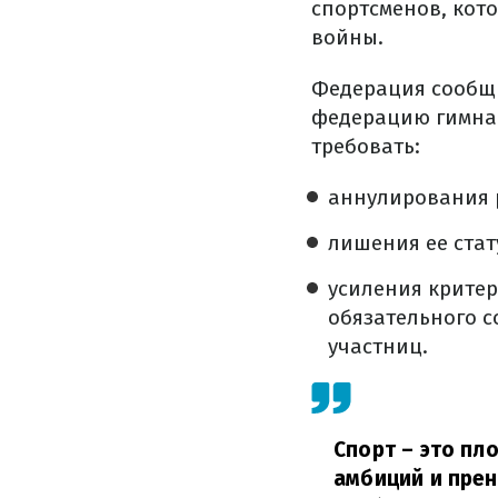
спортсменов, кот
войны.
Федерация сообщ
федерацию гимна
требовать:
аннулирования р
лишения ее стат
усиления критер
обязательного с
участниц.
Спорт – это пл
амбиций и прен