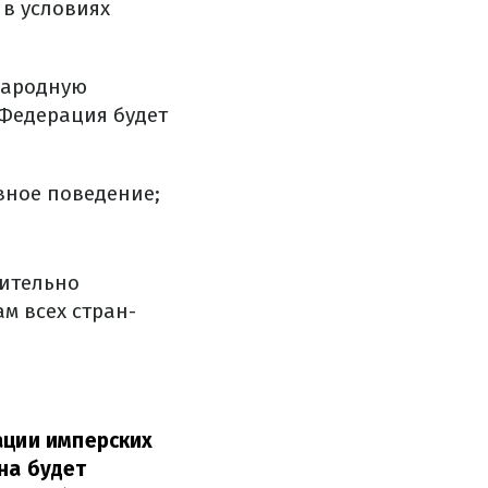
 в условиях
народную
Федерация будет
вное поведение;
сительно
м всех стран-
ации имперских
на будет