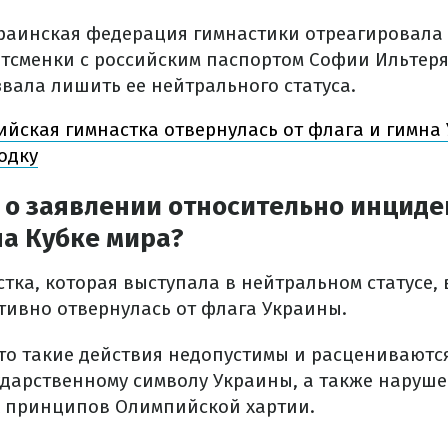
раинская федерация гимнастики отреагировала
тсменки с российским паспортом Софии Ильтеря
вала лишить ее нейтрального статуса.
ийская гимнастка отвернулась от флага и гимна
одку
 о заявлении относительно инциде
на Кубке мира?
тка, которая выступала в нейтральном статусе,
тивно отвернулась от флага Украины.
что такие действия недопустимы и расцениваютс
ударственному символу Украины, а также наруш
 принципов Олимпийской хартии.