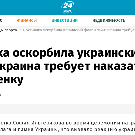
С
ФИНАНСЫ
ИНВЕСТИЦИИ
НЕДВИЖИМОСТЬ
ды спорта
Россиянка оскорбила украинский флаг и гимн: Украина требуе
ка оскорбила украинск
Украина требует наказа
енку
а
астка София Ильтерякова во время церемонии наг
флага и гимна Украины, что вызвало реакцию укра