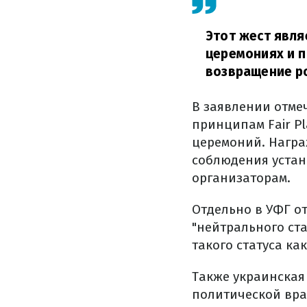
Этот жест явл
церемониях и п
возвращение ро
В заявлении отмеч
принципам Fair P
церемоний. Награ
соблюдения устан
организаторам.
Отдельно в УФГ о
"нейтрального ста
такого статуса к
Также украинская
политической вра