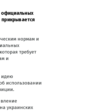
а официальных
о прикрывается
ическим нормам и
циальных
которая требует
ам и
у идею
т об использовании
зиции.
явление
на украинских