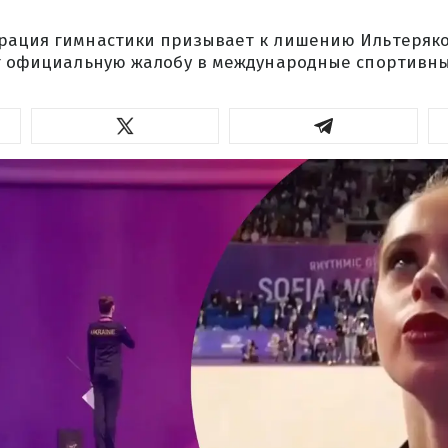
рация гимнастики призывает к лишению Ильтеряк
ит официальную жалобу в международные спортивн