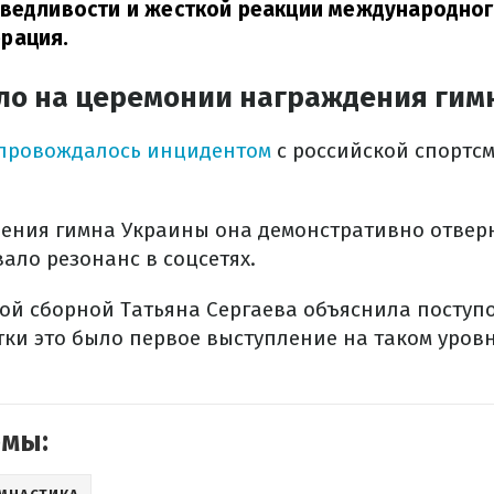
аведливости и жесткой реакции международно
рация.
ло на церемонии награждения гим
провождалось инцидентом
с российской спортс
ения гимна Украины она демонстративно отверн
вало резонанс в соцсетях.
ой сборной Татьяна Сергаева объяснила поступок
ки это было первое выступление на таком уровн
емы: