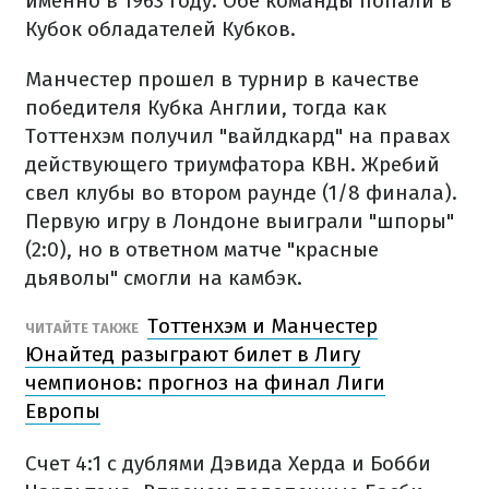
именно в 1963 году. Обе команды попали в
Кубок обладателей Кубков.
Манчестер прошел в турнир в качестве
победителя Кубка Англии, тогда как
Тоттенхэм получил "вайлдкард" на правах
действующего триумфатора КВН. Жребий
свел клубы во втором раунде (1/8 финала).
Первую игру в Лондоне выиграли "шпоры"
(2:0), но в ответном матче "красные
дьяволы" смогли на камбэк.
Тоттенхэм и Манчестер
ЧИТАЙТЕ ТАКЖЕ
Юнайтед разыграют билет в Лигу
чемпионов: прогноз на финал Лиги
Европы
Счет 4:1 с дублями Дэвида Херда и Бобби