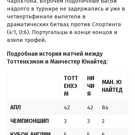
Чарльтона. Впрочем подопечные Басби
надолго в турнире не задержались и уже в
четвертьфинале вылетели в
драматических битвах против Спортинга
(4:1, 0:6). Португальцы в конце концов и
взяли трофей.
Подробная история матчей между
Тоттенхэмом и Манчестер Юнайтед:
ТОТТ
НИ
МАН. Ю
ЕНХЭ
ЧИ
НАЙТЕД
М
Я
АПЛ
42
42
84
ЧЕМПИОНШИП
3
3
2
КУБОК АНГЛИИ
5
5
6