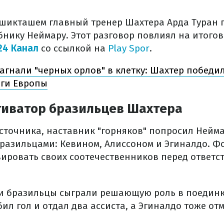
ешикташем главный тренер Шахтера Арда Туран 
нику Неймару. Этот разговор повлиял на итогов
24 Канал
со ссылкой на
Play Spor
.
агнали "черных орлов" в клетку: Шахтер победи
ги Европы
тиватор бразильцев Шахтера
точника, наставник "горняков" попросил Нейма
разильцами: Кевином, Алиссоном и Эгиналдо. Ф
ировать своих соотечественников перед ответс
ти бразильцы сыграли решающую роль в поедин
бил гол и отдал два ассиста, а Эгиналдо тоже о