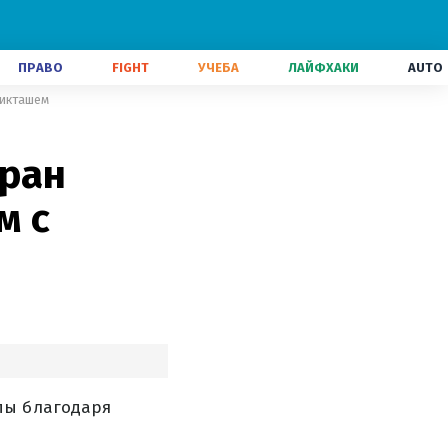
ПРАВО
FIGHT
УЧЕБА
ЛАЙФХАКИ
AUTO
шикташем
уран
м с
пы благодаря