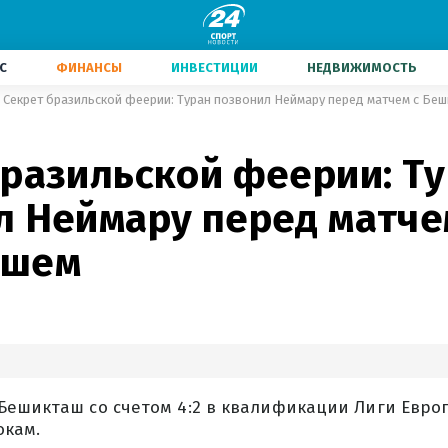
С
ФИНАНСЫ
ИНВЕСТИЦИИ
НЕДВИЖИМОСТЬ
Секрет бразильской феерии: Туран позвонил Неймару перед матчем с Бе
бразильской феерии: Т
л Неймару перед матче
ашем
Бешикташ со счетом 4:2 в квалификации Лиги Евро
окам.