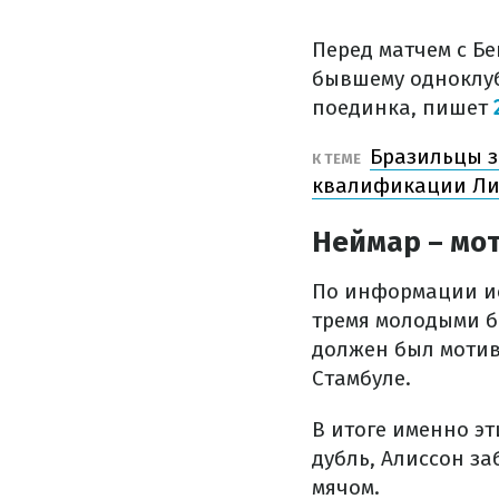
Перед матчем с Б
бывшему одноклуб
поединка, пишет
Бразильцы з
К ТЕМЕ
квалификации Ли
Неймар – мо
По информации ис
тремя молодыми б
должен был мотив
Стамбуле.
В итоге именно э
дубль, Алиссон за
мячом.