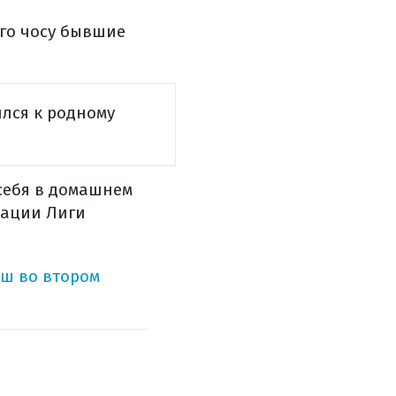
ого чосу бывшие
лся к родному
себя в домашнем
кации Лиги
ш во втором