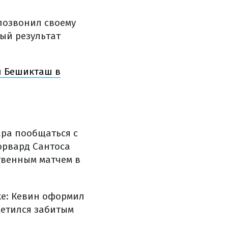
позвонил своему
ый результат
л Бешикташ в
ра пообщаться с
орвард Сантоса
твенным матчем в
ке: Кевин оформил
тметился забитым