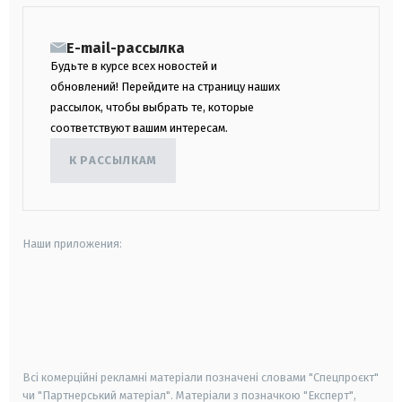
E-mail-рассылка
Будьте в курсе всех новостей и
обновлений! Перейдите на страницу наших
рассылок, чтобы выбрать те, которые
соответствуют вашим интересам.
К РАССЫЛКАМ
Наши приложения:
android
apple
smart tv
samsung smart tv
Всі комерційні рекламні матеріали позначені словами "Спецпроєкт"
чи "Партнерський матеріал". Матеріали з позначкою "Експерт",