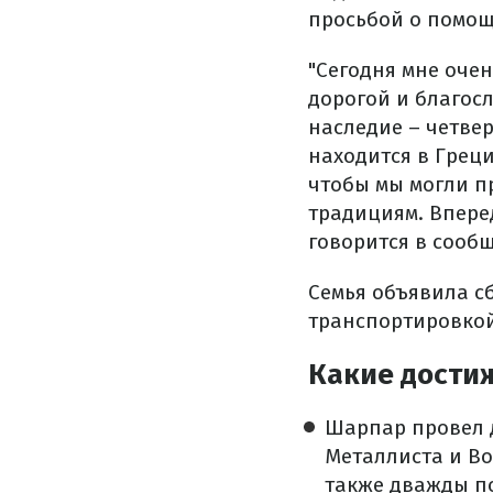
просьбой о помощ
"Сегодня мне очен
дорогой и благос
наследие – четве
находится в Грец
чтобы мы могли п
традициям. Впере
говорится в сооб
Семья объявила с
транспортировкой
Какие дости
Шарпар провел д
Металлиста и В
также дважды по