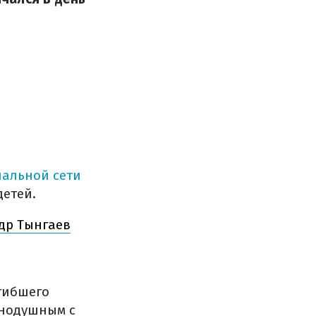
иальной сети
детей.
др Тынгаев
огибшего
внодушным с