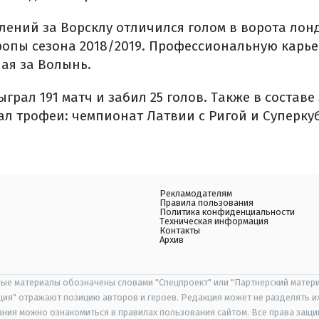
лений за Ворсклу отличился голом в ворота лон
ропы сезона 2018/2019. Профессиональную карь
пая за Волынь.
ыграл 191 матч и забил 25 голов. Также в состав
л трофеи: чемпионат Латвии с Ригой и Суперку
Рекламодателям
Правила пользования
Политика конфиденциальности
Техническая информация
Контакты
Архив
ые материалы обозначены словами "Спецпроект" или "Партнерский матери
иция" отражают позицию авторов и героев. Редакция может не разделять и
ания можно ознакомиться в правилах пользования сайтом. Все права защ