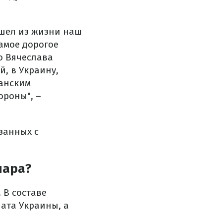
ушел из жизни наш
амое дорогое
о Вячеслава
, в Украину,
ианским
ороны", –
занных с
пара?
 В составе
ата Украины, а