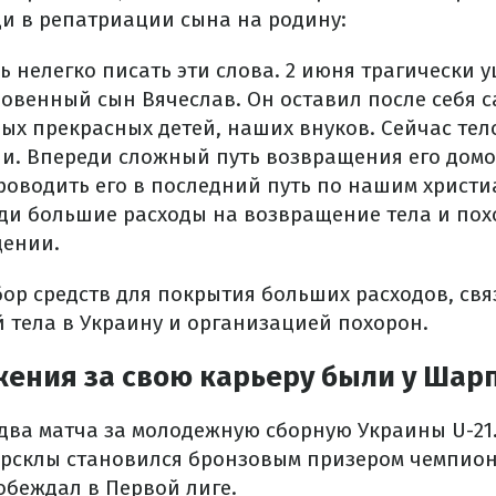
и в репатриации сына на родину:
ь нелегко писать эти слова. 2 июня трагически 
ловенный сын Вячеслав. Он оставил после себя с
рых прекрасных детей, наших внуков. Сейчас тел
ии. Впереди сложный путь возвращения его домой
роводить его в последний путь по нашим христ
ди большие расходы на возвращение тела и пох
щении.
бор средств для покрытия больших расходов, свя
 тела в Украину и организацией похорон.
жения за свою карьеру были у Шар
ва матча за молодежную сборную Украины U-21.
орсклы становился бронзовым призером чемпион
беждал в Первой лиге.