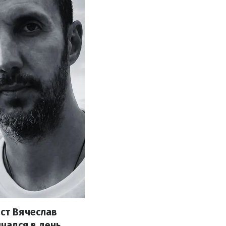
ист Вячеслав
чался в день