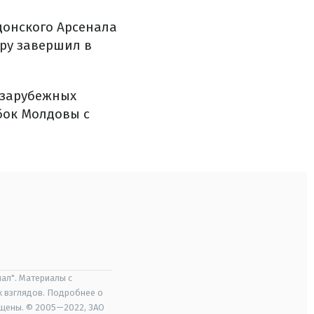
донского Арсенала
еру завершил в
е зарубежных
бок Молдовы с
ал". Материалы с
х взглядов. Подробнее о
ищены. © 2005—2022, ЗАО