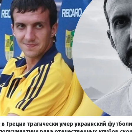
т в Греции трагически умер украинский футбол
полузащитник ряда отечественных клубов скон