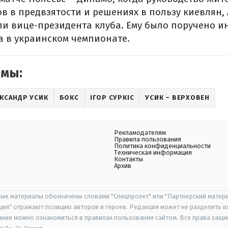
в в предвзятости и решениях в пользу киевлян,
ли вице-президента клуба. Ему было поручено 
а в украинском чемпионате.
емы:
КСАНДР УСИК
БОКС
ІГОР СУРКІС
УСИК – ВЕРХОВЕН
Рекламодателям
Правила пользования
Политика конфиденциальности
Техническая информация
Контакты
Архив
ые материалы обозначены словами "Спецпроект" или "Партнерский матери
иция" отражают позицию авторов и героев. Редакция может не разделять и
ания можно ознакомиться в правилах пользования сайтом. Все права защ