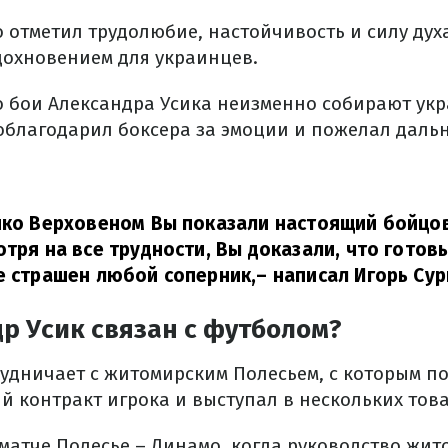
 отметил трудолюбие, настойчивость и силу дух
дохновением для украинцев.
то бои Александра Усика неизменно собирают укр
облагодарил боксера за эмоции и пожелал даль
ико Верховеном Вы показали настоящий бойцов
отря на все трудности, Вы доказали, что готов
е страшен любой соперник,
– написал Игорь Сур
р Усик связан с футболом?
рудничает с житомирским Полесьем, с которым 
 контракт игрока и выступал в нескольких тов
 матче Полесье – Динамо, когда руководство жит