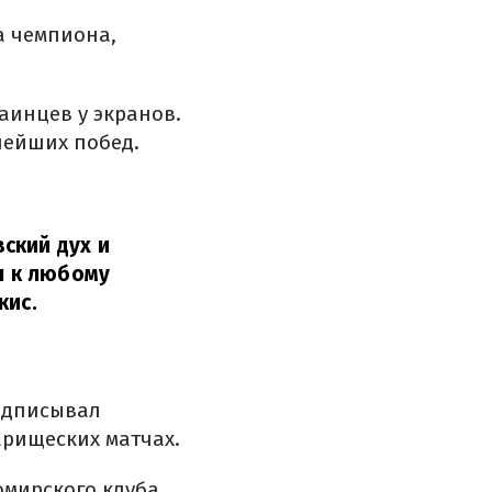
а чемпиона,
аинцев у экранов.
нейших побед.
ский дух и
ы к любому
кис.
подписывал
арищеских матчах.
омирского клуба