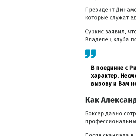
Президент Динамо
которые служат в
Суркис заявил, ч
Владелец клуба п
В поединке с Р
характер. Несм
вызову и Вам н
Как Александ
Боксер давно сот
профессиональный
После скандала в