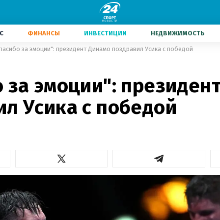
С
ФИНАНСЫ
ИНВЕСТИЦИИ
НЕДВИЖИМОСТЬ
пасибо за эмоции": президент Динамо поздравил Усика с победой
 за эмоции": президен
ил Усика с победой