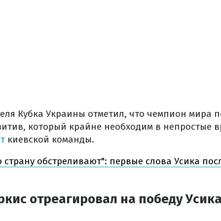
еля Кубка Украины отметил, что чемпион мира 
зитив, который крайне необходим в непростые 
т
киевской команды.
 страну обстреливают": первые слова Усика пос
ркис отреагировал на победу Усика