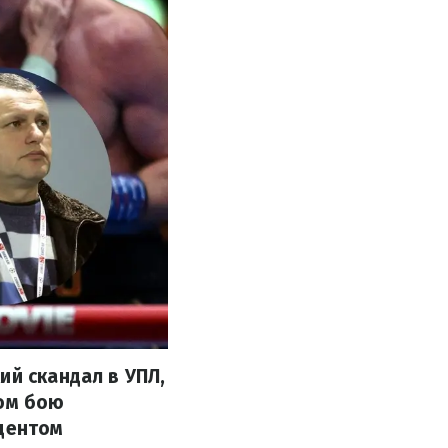
ий скандал в УПЛ,
ном бою
идентом