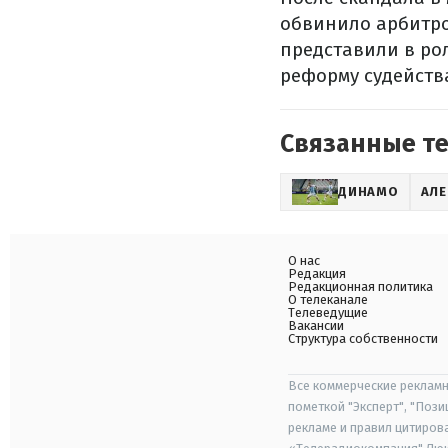
обвинило арбитро
представили в ро
реформу судейств
Связанные т
ДИНАМО
АЛЕ
О нас
Редакция
Редакционная политика
О телеканале
Телеведущие
Вакансии
Структура собственности
Все коммерческие рекламн
пометкой "Эксперт", "Поз
рекламе и правил цитиров