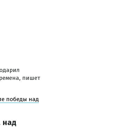
подарил
времена, пишет
ле победы над
 над