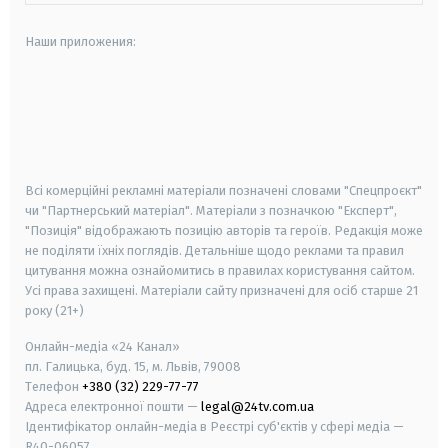
Наши приложения:
android
apple
smart tv
samsung smart tv
Всі комерційні рекламні матеріали позначені словами "Спецпроєкт"
чи "Партнерський матеріал". Матеріали з позначкою "Експерт",
"Позиція" відображають позицію авторів та героїв. Редакція може
не поділяти їхніх поглядів. Детальніше щодо реклами та правил
цитування можна ознайомитись в правилах користування сайтом.
Усі права захищені.
Матеріали сайту призначені для осіб старше
21
року (21+)
Онлайн-медіа «24 Канал»
пл. Галицька, буд. 15, м. Львів, 79008
Телефон
+380 (32) 229-77-77
Адреса електронної пошти —
legal@24tv.com.ua
Ідентифікатор онлайн-медіа в Реєстрі суб'єктів у сфері медіа —
R40-06057