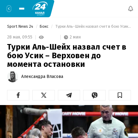
Sport News 24
Бокс
 Турки Аль-Шейх назвал счет в бою Усик – Верховен до момента остановки 
2 мин
28 мая,
09:55
Турки Аль-Шейх назвал счет в
бою Усик – Верховен до
момента остановки
Александра Власова