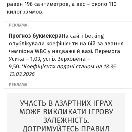
равен 196 сантиметров, а вес – около 110
килограммов.
Прогноз букмекера
На сайті betking
опублікували коефіцієнти на бій за звання
чемпіона WBC у надважкій вазі. Перемога
Усика – 1,03, успіх Верховена –
9,50.
*Коефіцієнти подані станом на 18:35
12.03.2026
УЧАСТЬ В АЗАРТНИХ ІГРАХ
МОЖЕ ВИКЛИКАТИ ІГРОВУ
ЗАЛЕЖНІСТЬ.
ДОТРИМУЙТЕСЬ ПРАВИЛ