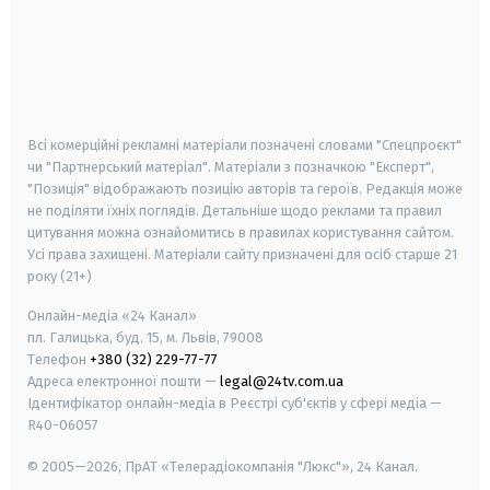
android
apple
smart tv
samsung smart tv
Всі комерційні рекламні матеріали позначені словами "Спецпроєкт"
чи "Партнерський матеріал". Матеріали з позначкою "Експерт",
"Позиція" відображають позицію авторів та героїв. Редакція може
не поділяти їхніх поглядів. Детальніше щодо реклами та правил
цитування можна ознайомитись в правилах користування сайтом.
Усі права захищені.
Матеріали сайту призначені для осіб старше
21
року (21+)
Онлайн-медіа «24 Канал»
пл. Галицька, буд. 15, м. Львів, 79008
Телефон
+380 (32) 229-77-77
Адреса електронної пошти —
legal@24tv.com.ua
Ідентифікатор онлайн-медіа в Реєстрі суб'єктів у сфері медіа —
R40-06057
© 2005—2026,
ПрАТ «Телерадіокомпанія "Люкс"», 24 Канал.