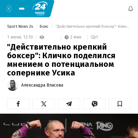
Sport News 24
Бокс
 "Действительно крепкий боксер": Кличко поделился мнением о потенциальном сопернике Усика 
2 мин
1 июня,
12:10
1
"Действительно крепкий
боксер": Кличко поделился
мнением о потенциальном
сопернике Усика
Александра Власова