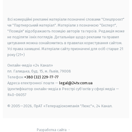
smart tv
samsung smart tv
Всі комерційні рекламні матеріали позначені словами "Спецпроєкт"
чи "Партнерський матеріал". Матеріали з позначкою "Експерт",
"Позиція" відображають позицію авторів та героїв. Редакція може
не поділяти їхніх поглядів. Детальніше щодо реклами та правил
цитування можна ознайомитись в правилах користування сайтом.
Усі права захищені.
Матеріали сайту призначені для осіб старше
21
року (21+)
Онлайн-медіа «24 Канал»
пл. Галицька, буд. 15, м. Львів, 79008
Телефон
+380 (32) 229-77-77
Адреса електронної пошти —
legal@24tv.com.ua
Ідентифікатор онлайн-медіа в Реєстрі суб'єктів у сфері медіа —
R40-06057
© 2005—2026,
ПрАТ «Телерадіокомпанія "Люкс"», 24 Канал.
Разработка сайта
-