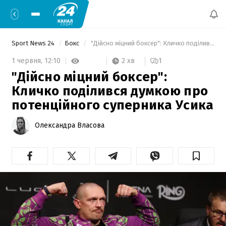
Sport News 24
Бокс
 "Дійсно міцний боксер": Кличко поділився думкою про потенційного суперника Усика 
2 хв
1 червня,
12:10
1
"Дійсно міцний боксер":
Кличко поділився думкою про
потенційного суперника Усика
Олександра Власова