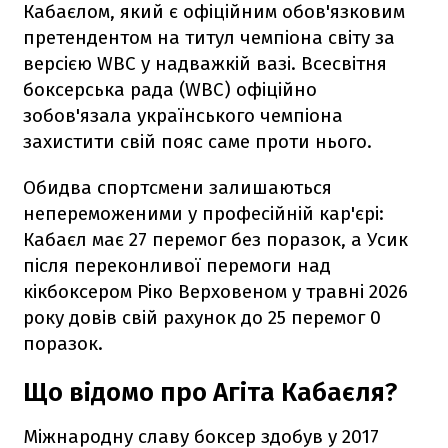
Кабаєлом, який є офіційним обов'язковим
претендентом на титул чемпіона світу за
версією WBC у надважкій вазі. Всесвітня
боксерська рада (WBC) офіційно
зобов'язала українського чемпіона
захистити свій пояс саме проти нього.
Обидва спортсмени залишаються
непереможеними у професійній кар'єрі:
Кабаєл має 27 перемог без поразок, а Усик
після переконливої перемоги над
кікбоксером Ріко Верховеном у травні 2026
року довів свій рахунок до 25 перемог 0
поразок.
Що відомо про Агіта Кабаєля?
Міжнародну славу боксер здобув у 2017