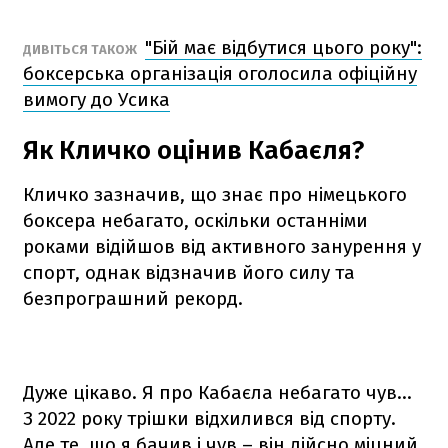
"Бій має відбутися цього року":
ДИВІТЬСЯ ТАКОЖ
боксерська організація оголосила офіційну
вимогу до Усика
Як Кличко оцінив Кабаєля?
Кличко зазначив, що знає про німецького
боксера небагато, оскільки останніми
роками відійшов від активного занурення у
спорт, однак відзначив його силу та
безпрограшний рекорд.
Дуже цікаво. Я про Кабаєла небагато чув…
З 2022 року трішки відхилився від спорту.
Але те, що я бачив і чув – він дійсно міцний