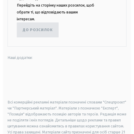
Перейдіть на сторінку наших розсилок, щоб
обрати ті, що відповідають вашим
інтересам.
ДО РОЗСИЛОК
Наші додатки:
android
apple
smart tv
samsung smart tv
Всі комерційні рекламні матеріали позначені словами "Спецпроєкт"
чи "Партнерський матеріал". Матеріали з позначкою "Експерт",
"Позиція" відображають позицію авторів та героїв. Редакція може
не поділяти їхніх поглядів. Детальніше щодо реклами та правил
цитування можна ознайомитись в правилах користування сайтом.
Усі права захищені.
Матеріали сайту призначені для осіб старше
21