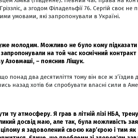
авцем Хіміка (Південне). Певний час права на кон
різзліс, а згодом Філадельфії 76. Сергій своє не
ми умовами, які запропонували в Україні.
дуже молодим. Можливо не було кому підказати
 запропонували на той час космічний контракт
му Азовмаші,
– пояснив Ліщук.
що понад два десятиліття тому він все ж з’їздив
ись назад хотів би спробувати власні сили в Ам
ути ту атмосферу. Я грав в літній лізі НБА, трен
ликий досвід маю, але так, була можливість за
 цілому я задоволений своєю кар’єрою і тим як
аржитися. Єдине, що проблеми зі здоров'ям за