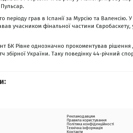
 Пульсар.
о періоду грав в Іспанії за Мурсію та Валенсію. У
авав учасником фінальної частини Євробаскету, у 
т БК Рівне однозначно прокоментував рішення д
тч збірної України. Таку поведінку 44-річний сп
и:
Рекламодавцям
Правила користування
Політика конфіденційності
Технічна інформація
Контакти