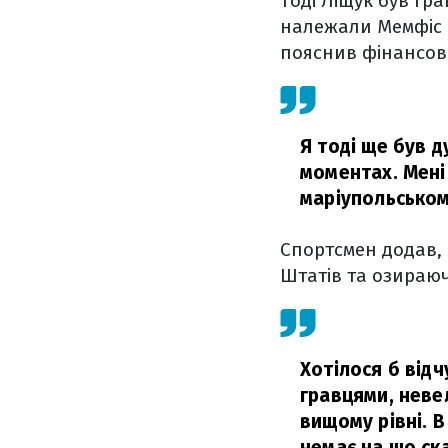
Тоді Ліщук був гр
належали Мемфіс Г
пояснив фінансови
Я тоді ще був 
моментах. Мені
маріупольсько
Спортсмен додав, 
Штатів та озираюч
Хотілося б відч
гравцями, неве
вищому рівні. В
немає на що ск