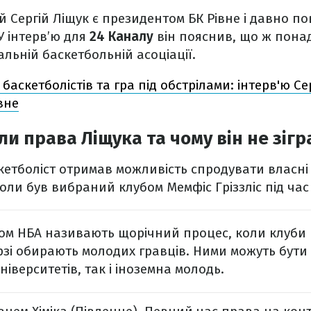
й Сергій Ліщук є президентом БК Рівне і давно по
У інтерв’ю для
24 Каналу
він пояснив, що ж понад
альній баскетбольній асоціації.
 баскетболістів та гра під обстрілами: інтерв'ю С
вне
и права Ліщука та чому він не зігр
скетболіст отримав можливість спродувати власні
коли був вибраний клубом Мемфіс Гріззліс під час
м НБА називають щорічний процес, коли клуби 
рзі обирають молодих гравців. Ними можуть бути 
іверситетів, так і іноземна молодь.