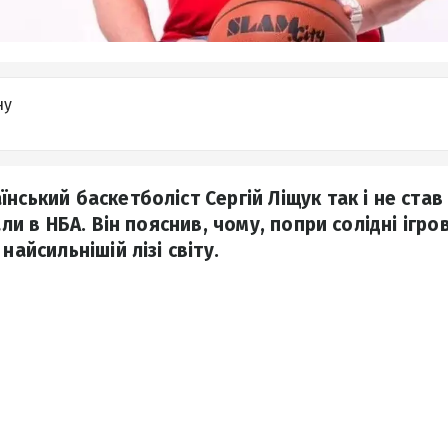
ну
нський баскетболіст Сергій Ліщук так і не став
али в НБА. Він пояснив, чому, попри солідні ігро
найсильнішій лізі світу.