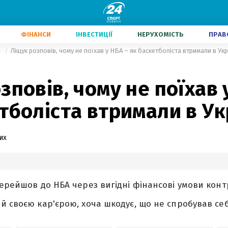
ФІНАНСИ
ІНВЕСТИЦІЇ
НЕРУХОМІСТЬ
ПРАВ
л
Ліщук розповів, чому не поїхав у НБА – як баскетболіста втримали в Укр
зповів, чому не поїхав 
тболіста втримали в Ук
их
ерейшов до НБА через вигідні фінансові умови контр
й своєю кар'єрою, хоча шкодує, що не спробував себ