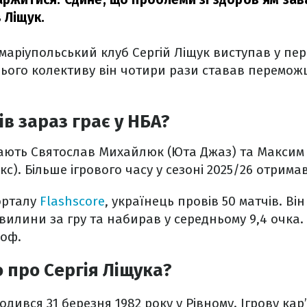
в Ліщук.
маріупольський клуб Сергій Ліщук виступав у пері
і цього колективу він чотири рази ставав перемо
ів зараз грає у НБА?
пають Святослав Михайлюк (Юта Джаз) та Максим
ікс). Більше ігрового часу у сезоні 2025/26 отри
орталу
Flashscore
, українець провів 50 матчів. В
вилини за гру та набирав у середньому 9,4 очка. 
-оф.
 про Сергія Ліщука?
одився 31 березня 1982 року у Рівному. Ігрову ка