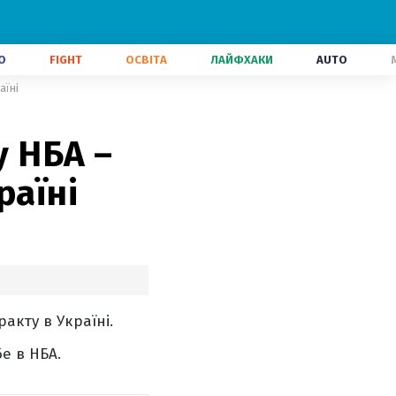
О
FIGHT
ОСВІТА
ЛАЙФХАКИ
AUTO
аїні
у НБА –
раїні
акту в Україні.
е в НБА.