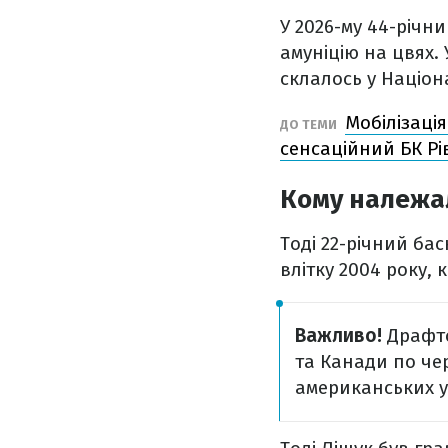
У 2026-му 44-річни
амуніцію на цвях. 
склалось у Націон
Мобілізація
ДО ТЕМИ
сенсаційний БК Рі
Кому належал
Тоді 22-річний ба
влітку 2004 року, 
Важливо!
Драфто
та Канади по че
американських ун