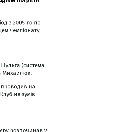
од з 2005-го по
жцем чемпіонату
 Шульга (система
мав Михайлюк.
ін проводив на
Клуб не зумів
р’єру розпочинав у