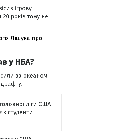
вісив ігрову
 20 років тому не
ергія Ліщука про
ав у НБА?
 сили за океаном
 драфту.
головної ліги США
як студенти