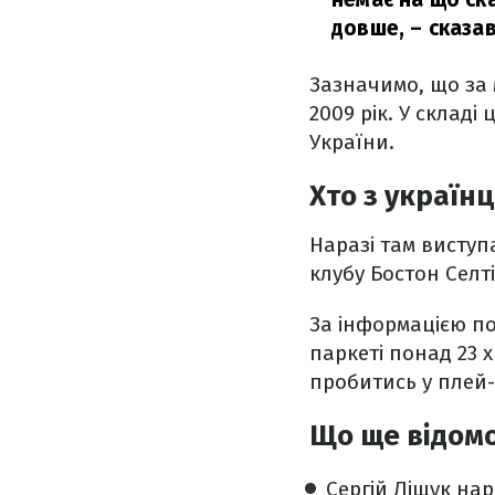
довше,
– сказа
Зазначимо, що за 
2009 рік. У склад
України.
Хто з українц
Наразі там висту
клубу Бостон Селт
За інформацією п
паркеті понад 23 х
пробитись у плей
Що ще відомо
Сергій Ліщук нар