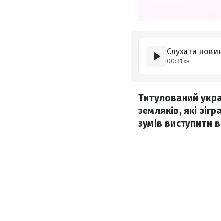
Слухати нови
00:31 хв
Титулований украї
земляків, які зігр
зумів виступити в 