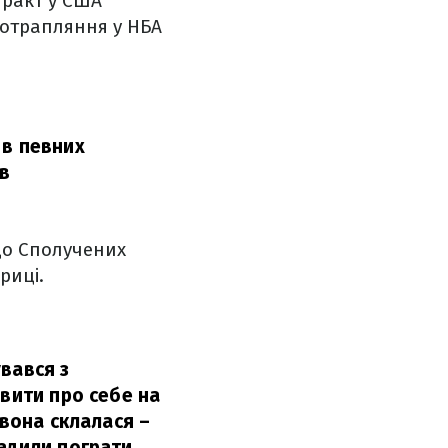
тракт у США
 потрапляння у НБА
 в певних
 в
 до Сполучених
ериці.
увався з
явити про себе на
 вона склалася –
вадили пограти