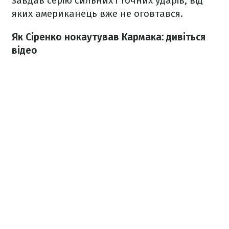
завдав серію сильних і точних ударів, від
яких американець вже не оговтався.
Як Сіренко нокаутував Кармака: дивіться
відео