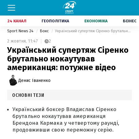
24 КАНАЛ
ГЕОПОЛІТИКА
ЕКОНОМІКА
БІЗНЕС
Sport News 24
Бокс
Український супертяж Сіренко брутально нокаутував американця: потужне відео
2 жовтня,
11:47
2
Український супертяж Сіренко
брутально нокаутував
американця: потужне відео
Денис Іваненко
ОСНОВНІ ТЕЗИ
Український боксер Владислав Сіренко
брутально нокаутував американця
Брендона Кармака у четвертому раунді,
продовживши свою переможну серію.