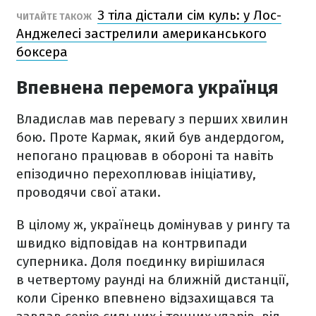
З тіла дістали сім куль: у Лос-
ЧИТАЙТЕ ТАКОЖ
Анджелесі застрелили американського
боксера
Впевнена перемога українця
Владислав мав перевагу з перших хвилин
бою. Проте Кармак, який був андердогом,
непогано працював в обороні та навіть
епізодично перехоплював ініціативу,
проводячи свої атаки.
В цілому ж, українець домінував у рингу та
швидко відповідав на контрвипади
суперника. Доля поєдинку вирішилася
в четвертому раунді на ближній дистанції,
коли Сіренко впевнено відзахищався та