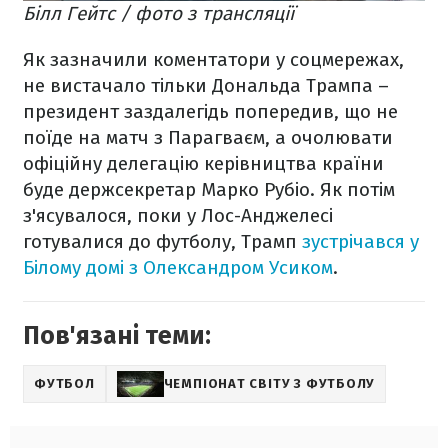
Білл Гейтс / фото з трансляції
Як зазначили коментатори у соцмережах,
не вистачало тільки Дональда Трампа –
президент заздалегідь попередив, що не
поїде на матч з Парагваєм, а очолювати
офіційну делегацію керівництва країни
буде держсекретар Марко Рубіо. Як потім
з'ясувалося, поки у Лос-Анджелесі
готувалися до футболу, Трамп
зустрічався у
Білому домі з Олександром Усиком
.
Пов'язані теми:
ФУТБОЛ
ЧЕМПІОНАТ СВІТУ З ФУТБОЛУ