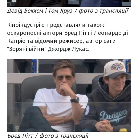
Девід Бекхем і Том Круз / фото з трансляції
Кіноіндустрію представляли також
оскароносні актори Бред Пітт і Леонардо ді
Капріо та відомий режисер, автор саги
"Зоряні війни" Джордж Лукас.
Бред Пітт / фото з трансляції