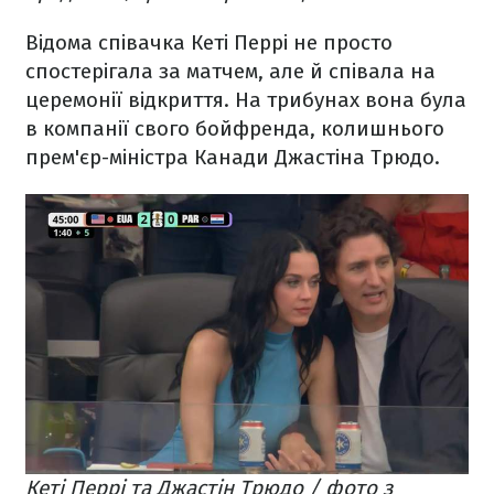
Відома співачка Кеті Перрі не просто
спостерігала за матчем, але й співала на
церемонії відкриття. На трибунах вона була
в компанії свого бойфренда, колишнього
прем'єр-міністра Канади Джастіна Трюдо.
Кеті Перрі та Джастін Трюдо / фото з