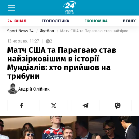
24 КАНАЛ
ГЕОПОЛІТИКА
ЕКОНОМІКА
БІЗНЕС
Sport News 24
Футбол
Матч США та Парагваю став найзірковішим в історії Мундіалів: хто прийшов на трибуни
13 червня,
11:27
2
Матч США та Парагваю став
найзірковішим в історії
Мундіалів: хто прийшов на
трибуни
Андрій Олійник