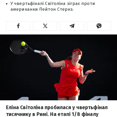
У чвертьфіналі Світоліна зіграє проти
американки Пейтон Стернз.
Еліна Світоліна пробилася у чвертьфінал
тисячнику в Римі. На етапі 1/8 фіналу