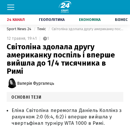
24 КАНАЛ
ГЕОПОЛІТИКА
ЕКОНОМІКА
БІЗНЕС
Sport News 24
Теніс
Світоліна здолала другу американку поспіль і вперше вийшла до 1/4 тисячника в Римі
12 травня,
19:41
1
Світоліна здолала другу
американку поспіль і вперше
вийшла до 1/4 тисячника в
Римі
Валерія Фургалець
ОСНОВНІ ТЕЗИ
Еліна Світоліна перемогла Даніель Коллінз з
рахунком 2:0 (6:4, 6:2) і вперше вийшла у
чвертьфінал турніру WTA 1000 в Римі.