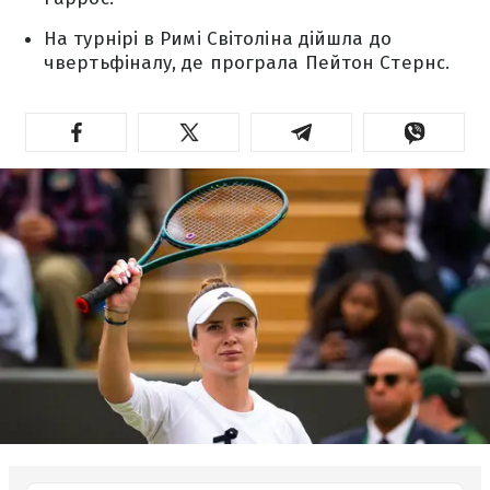
На турнірі в Римі Світоліна дійшла до
чвертьфіналу, де програла Пейтон Стернс.