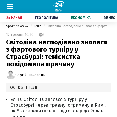
24 КАНАЛ
ГЕОПОЛІТИКА
ЕКОНОМІКА
БІЗНЕС
Sport News 24
Теніс
Світоліна несподівано знялася з фартового турніру у Страсбурзі: тенісистка повідомила причину
17 травня,
16:46
2
Світоліна несподівано знялася
з фартового турніру у
Страсбурзі: тенісистка
повідомила причину
Сергій Шаховець
ОСНОВНІ ТЕЗИ
Еліна Світоліна знялася з турніру у
Страсбурзі через травму, отриману в Римі,
щоб зосередитись на підготовці до Ролан
Гаррос.