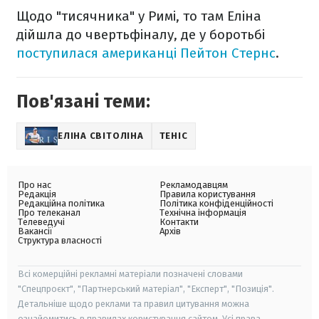
Щодо "тисячника" у Римі, то там Еліна
дійшла до чвертьфіналу, де у боротьбі
поступилася американці Пейтон Стернс
.
Пов'язані теми:
ЕЛІНА СВІТОЛІНА
ТЕНІС
Про нас
Рекламодавцям
Редакція
Правила користування
Редакційна політика
Політика конфіденційності
Про телеканал
Технічна інформація
Телеведучі
Контакти
Вакансії
Архів
Структура власності
Всі комерційні рекламні матеріали позначені словами
"Спецпроєкт", "Партнерський матеріал", "Експерт", "Позиція".
Детальніше щодо реклами та правил цитування можна
ознайомитись в правилах користування сайтом. Усі права