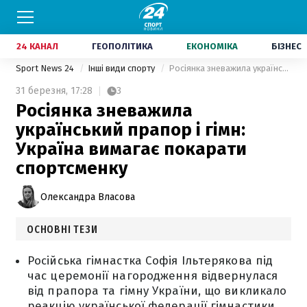
24 КАНАЛ
ГЕОПОЛІТИКА
ЕКОНОМІКА
БІЗНЕС
Sport News 24
Інші види спорту
Росіянка зневажила український прапор і гімн: Україна вимагає покарати спортсменку
31 березня,
17:28
3
Росіянка зневажила
український прапор і гімн:
Україна вимагає покарати
спортсменку
Олександра Власова
ОСНОВНІ ТЕЗИ
Російська гімнастка Софія Ільтерякова під
час церемонії нагородження відвернулася
від прапора та гімну України, що викликало
реакцію української федерації гімнастики.