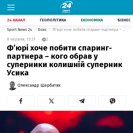
24 КАНАЛ
ГЕОПОЛІТИКА
ЕКОНОМІКА
БІЗНЕС
Sport News 24
Бокс
Ф’юрі хоче побити спаринг-партнера – кого обрав у суперники колишній суперник Усика
8 червня,
13:31
2
Ф’юрі хоче побити спаринг-
партнера – кого обрав у
суперники колишній суперник
Усика
Олександр Щербатих