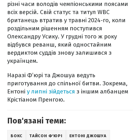
різні часи володів чемпіонськими поясами
всіх версій. Свій статус та титул WBC
британець втратив у травні 2024-го, коли
роздільним рішенням поступився
Олександру Усику. У грудні того ж року
відбувся реванш, який одностайним
вердиктом суддів знову залишився з
українцем.
Наразі Ф’юрі та Джошуа ведуть
приготування до спільної битви. Зокрема,
Ентоні
у липні зійдеться
з іншим албанцем
Крістіаном Пренгою.
Пов'язані теми:
БОКС
ТАЙСОН Ф'ЮРІ
ЕНТОНІ ДЖОШУА