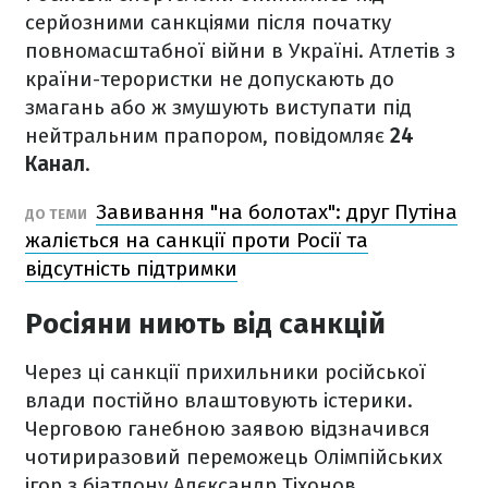
серйозними санкціями після початку
повномасштабної війни в Україні. Атлетів з
країни-терористки не допускають до
змагань або ж змушують виступати під
нейтральним прапором, повідомляє
24
Канал
.
Завивання "на болотах": друг Путіна
ДО ТЕМИ
жаліється на санкції проти Росії та
відсутність підтримки
Росіяни ниють від санкцій
Через ці санкції прихильники російської
влади постійно влаштовують істерики.
Черговою ганебною заявою відзначився
чотириразовий переможець Олімпійських
ігор з біатлону Алєксандр Тіхонов.