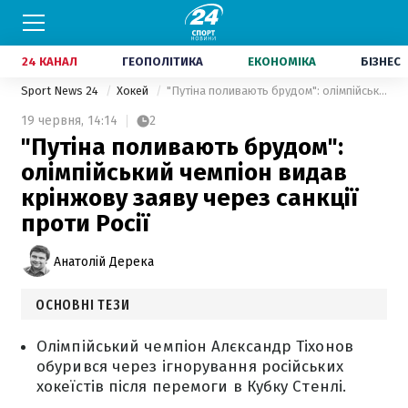
24 КАНАЛ
ГЕОПОЛІТИКА
ЕКОНОМІКА
БІЗНЕС
Sport News 24
Хокей
"Путіна поливають брудом": олімпійський чемпіон видав крінжову заяву через санкції проти Росії
19 червня,
14:14
2
"Путіна поливають брудом":
олімпійський чемпіон видав
крінжову заяву через санкції
проти Росії
Анатолій Дерека
ОСНОВНІ ТЕЗИ
Олімпійський чемпіон Алєксандр Тіхонов
обурився через ігнорування російських
хокеїстів після перемоги в Кубку Стенлі.