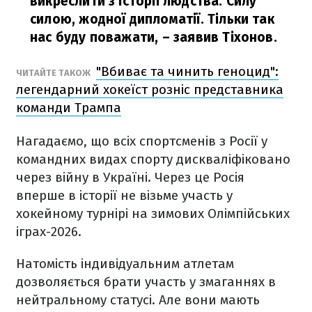
викреслити з історії людства. Силу
силою, жодної дипломатії. Тільки так
нас буду поважати,
– заявив Тіхонов.
"Вбиває та чинить геноцид":
ЧИТАЙТЕ ТАКОЖ
легендарний хокеїст розніс представника
команди Трампа
Нагадаємо, що всіх спортсменів з Росії у
командних видах спорту дискваліфіковано
через війну в Україні. Через це Росія
вперше в історії не візьме участь у
хокейному турнірі на зимових Олімпійських
іграх-2026.
Натомість індивідуальним атлетам
дозволяється брати участь у змаганнях в
нейтральному статусі. Але вони мають