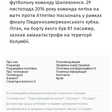
футбольну команду Шапекоенсе. 29
листопада 2016 року команда летіла на
матч проти Атлетіко Насьональ у рамках
фіналу Південноамериканського кубка.
Літак, на борту якого був 81 пасажир,
зазнав авіакатастрофи на території
Колумбії.
Про нас
Рекламодавцям
Редакція
Правила користування
Редакційна політика
Політика конфіденційності
Про телеканал
Технічна інформація
Телеведучі
Контакти
Вакансії
Архів
Структура власності
Всі комерційні рекламні матеріали позначені словами
"Спецпроєкт", "Партнерський матеріал", "Експерт", "Позиція".
Детальніше щодо реклами та правил цитування можна
ознайомитись в правилах користування сайтом. Усі права