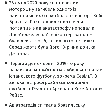
26 січня 2020 року світ пережив
моторошну загибель одного із
найтоповіших баскетболістів в історії Кобі
Браянта. Гвинтокрил спортсмена
потрапив в авіакатастрофу неподалік
Лос-Анджелеса. У гелікоптері загалом
було дев'ять осіб, із них ніхто не вижив.
Серед жертв була його 13-річна донька
Джіанна.
Перший день червня 2019-го року
назавжди запам'ятається уболівальникам
іспанського футболу, зокрема Севільї. В
автокатастрофі розбився колишній
футболіст Реала та Арсенала Хосе Антоніо
Рейес.
Авіатрагедія спіткала бразильську