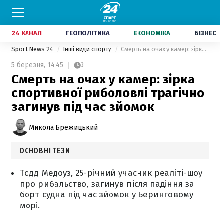
24 КАНАЛ
ГЕОПОЛІТИКА
ЕКОНОМІКА
БІЗНЕС
Sport News 24
Інші види спорту
Смерть на очах у камер: зірка спортивної риболовлі трагічно загинув під час зйомок
5 березня,
14:45
3
Смерть на очах у камер: зірка
спортивної риболовлі трагічно
загинув під час зйомок
Микола Брежицький
ОСНОВНІ ТЕЗИ
Тодд Медоуз, 25-річний учасник реаліті-шоу
про рибальство, загинув після падіння за
борт судна під час зйомок у Беринговому
морі.