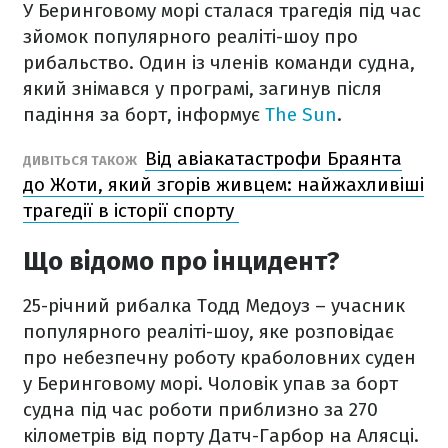
У Беринговому морі сталася трагедія під час
зйомок популярного реаліті-шоу про
рибальство. Один із членів команди судна,
який знімався у програмі, загинув після
падіння за борт, інформує
The Sun
.
Від авіакатастрофи Браянта
ДИВІТЬСЯ ТАКОЖ
до Жоти, який згорів живцем: найжахливіші
трагедії в історії спорту
Що відомо про інцидент?
25-річний рибалка Тодд Медоуз – учасник
популярного реаліті-шоу, яке розповідає
про небезпечну роботу краболовних суден
у Беринговому морі. Чоловік упав за борт
судна під час роботи приблизно за 270
кілометрів від порту Датч-Гарбор на Алясці.