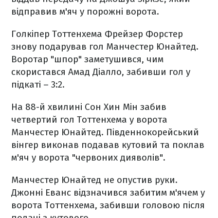
відправив м'яч у порожні ворота.
Голкіпер Тоттенхема Фрейзер Форстер
знову подарував гол Манчестер Юнайтед.
Воротар "шпор" заметушився, чим
скористався Амад Діалло, забивши гол у
підкаті – 3:2.
На 88-й хвилині Сон Хин Мін забив
четвертий гол Тоттенхема у ворота
Манчестер Юнайтед. Південнокорейський
вінгер виконав подавав кутовий та поклав
м'яч у ворота "червоних дияволів".
Манчестер Юнайтед не опустив руки.
Джонні Еванс відзначився забитим м'ячем у
ворота Тоттенхема, забивши головою після
подачі з кутового.