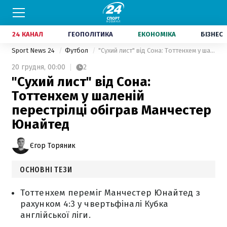
24 КАНАЛ
ГЕОПОЛІТИКА
ЕКОНОМІКА
БІЗНЕС
Sport News 24
Футбол
"Сухий лист" від Сона: Тоттенхем у шаленій перестрілці обіграв Манчестер Юнайтед
20 грудня,
00:00
2
"Сухий лист" від Сона:
Тоттенхем у шаленій
перестрілці обіграв Манчестер
Юнайтед
Єгор Торяник
ОСНОВНІ ТЕЗИ
Тоттенхем переміг Манчестер Юнайтед з
рахунком 4:3 у чвертьфіналі Кубка
англійської ліги.