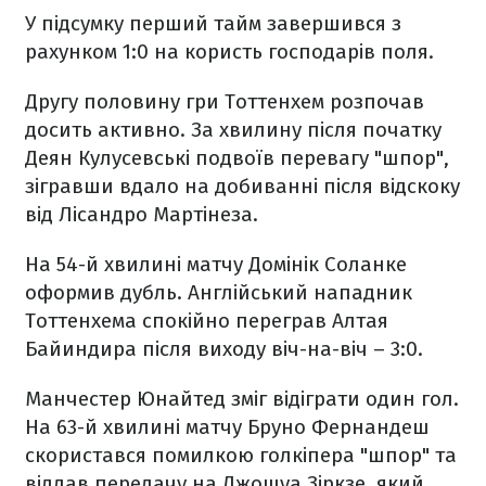
У підсумку перший тайм завершився з
рахунком 1:0 на користь господарів поля.
Другу половину гри Тоттенхем розпочав
досить активно. За хвилину після початку
Деян Кулусевські подвоїв перевагу "шпор",
зігравши вдало на добиванні після відскоку
від Лісандро Мартінеза.
На 54-й хвилині матчу Домінік Соланке
оформив дубль. Англійський нападник
Тоттенхема спокійно переграв Алтая
Байиндира після виходу віч-на-віч – 3:0.
Манчестер Юнайтед зміг відіграти один гол.
На 63-й хвилині матчу Бруно Фернандеш
скористався помилкою голкіпера "шпор" та
віддав передачу на Джошуа Зіркзе, який