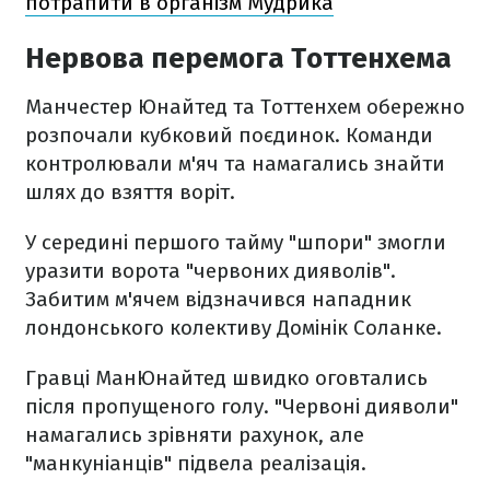
потрапити в організм Мудрика
Нервова перемога Тоттенхема
Манчестер Юнайтед та Тоттенхем обережно
розпочали кубковий поєдинок. Команди
контролювали м'яч та намагались знайти
шлях до взяття воріт.
У середині першого тайму "шпори" змогли
уразити ворота "червоних дияволів".
Забитим м'ячем відзначився нападник
лондонського колективу Домінік Соланке.
Гравці МанЮнайтед швидко оговтались
після пропущеного голу. "Червоні дияволи"
намагались зрівняти рахунок, але
"манкуніанців" підвела реалізація.