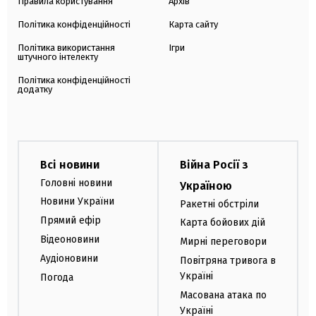
Правила користування
Архів
Політика конфіденційності
Карта сайту
Політика використання
Ігри
штучного інтелекту
Політика конфіденційності
додатку
Всі новини
Війна Росії з
Головні новини
Україною
Новини України
Ракетні обстріли
Прямий ефір
Карта бойових дій
Відеоновини
Мирні переговори
Аудіоновини
Повітряна тривога в
Україні
Погода
Масована атака по
Україні