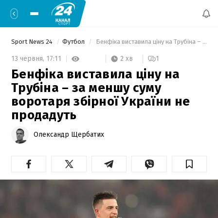
Sport News 24
Футбол
 Бенфіка виставила ціну на Трубіна – за меншу суму воротаря збірної України не продадуть 
2 хв
13 червня,
17:11
1
Бенфіка виставила ціну на
Трубіна – за меншу суму
воротаря збірної України не
продадуть
Олександр Щербатих