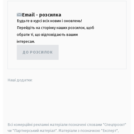
Email - розсилка
Будьте в курсі всіх новин і оновлень!
Перейдіть на сторінку наших розсилок, щоб
обрати ті, що відповідають вашим
інтересам.
ДО РОЗСИЛОК
Наші додатки:
android
apple
smart tv
samsung smart tv
Всі комерційні рекламні матеріали позначені словами "Спецпроєкт"
чи "Партнерський матеріал". Матеріали з позначкою "Експерт",