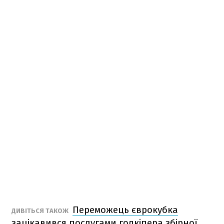
Переможець єврокубка
ДИВІТЬСЯ ТАКОЖ
зацікавився послугами голкіпера збірної