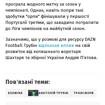
програла жодного матчу за сезон у
чемпіонаті. Однак, навіть попри такі
здобутки "орли" фінішували у першості
Португалії третіми, що завадило потрапити
до Ліги чемпіонів на майбутній сезон.
Зазначимо, що у розмові для ресурсу DAZN
Football Трубін
відзначав вплив
на свій
розвиток від колишнього воротаря
Шахтаря та збірної України Андрія П’ятова.
Повʼязані теми:
БЕНФІКА
АНАТОЛІЙ ТРУБІН
ТРАНСФЕРИ