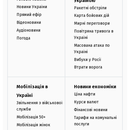
Україною
Новини України
Ракетні обстріли
Прямий ефір
Карта бойових дій
Відеоновини
Мирні переговори
Аудіоновини
Повітряна тривога в
Україні
Погода
Масована атака по
Україні
Вибухи у Росії
Втрати ворога
Мобілізація в
Новини економіки
Ціна нафти
Україні
Курси валют
Звільнення з військової
служби
Фінансові новини
Мобілізація 50+
Тарифи на комунальні
послуги
Мобілізація жінок