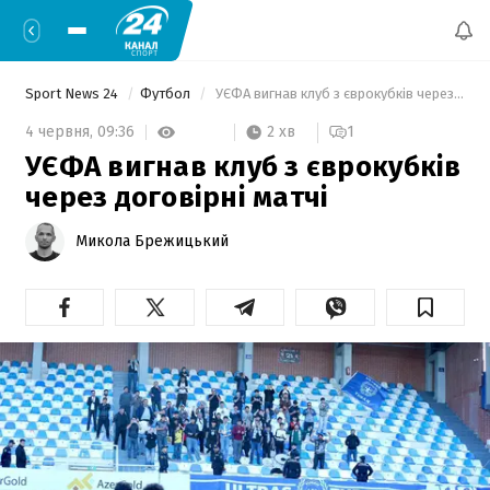
Sport News 24
Футбол
 УЄФА вигнав клуб з єврокубків через договірні матчі 
2 хв
4 червня,
09:36
1
УЄФА вигнав клуб з єврокубків
через договірні матчі
Микола Брежицький