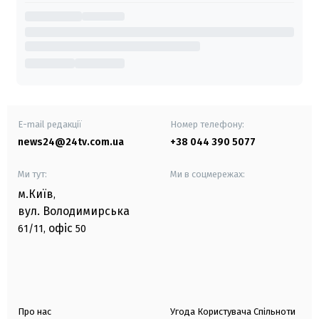
E-mail редакції
Номер телефону:
news24@24tv.com.ua
+38 044 390 5077
Ми тут:
Ми в соцмережах:
м.Київ
,
вул. Володимирська
офіс
61/11,
50
Про нас
Угода Користувача Спільноти