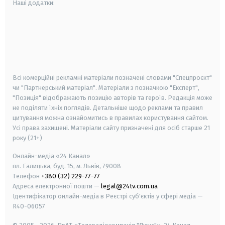
Наші додатки:
android
apple
smart tv
samsung smart tv
Всі комерційні рекламні матеріали позначені словами "Спецпроєкт"
чи "Партнерський матеріал". Матеріали з позначкою "Експерт",
"Позиція" відображають позицію авторів та героїв. Редакція може
не поділяти їхніх поглядів. Детальніше щодо реклами та правил
цитування можна ознайомитись в правилах користування сайтом.
Усі права захищені.
Матеріали сайту призначені для осіб старше
21
року (21+)
Онлайн-медіа «24 Канал»
пл. Галицька, буд. 15, м. Львів, 79008
Телефон
+380 (32) 229-77-77
Адреса електронної пошти —
legal@24tv.com.ua
Ідентифікатор онлайн-медіа в Реєстрі суб'єктів у сфері медіа —
R40-06057