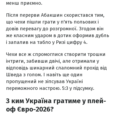
менш приємно.
Після перерви Абакшин скористався тим,
що чехи пішли грати у п'ять польових і
довів перевагу до розгромної. Згодом він
же класним ударом в дотик оформив дубль
і запалив на табло у Ризі цифру 4.
Чехи все ж спромоглися створити трошки
інтриги, забивши двічі, але отримали у
відповідь шикарний слаломний прохід від
Шведа з голом. І навіть ще один
пропущений не зіпсував Україні
переможного настрою. 5:3 у підсумку.
З ким Україна гратиме у плей-
оф Євро-2026?