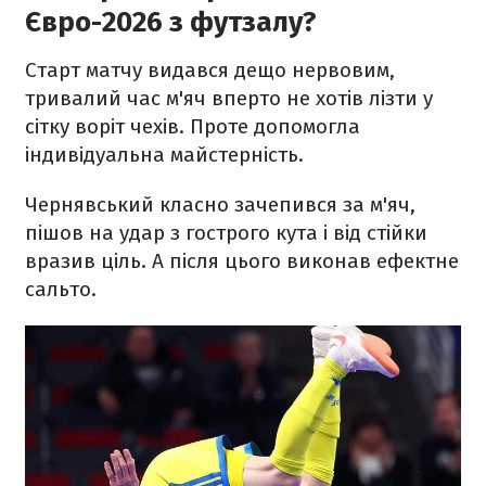
Євро-2026 з футзалу?
Старт матчу видався дещо нервовим,
тривалий час м'яч вперто не хотів лізти у
сітку воріт чехів. Проте допомогла
індивідуальна майстерність.
Чернявський класно зачепився за м'яч,
пішов на удар з гострого кута і від стійки
вразив ціль. А після цього виконав ефектне
сальто.