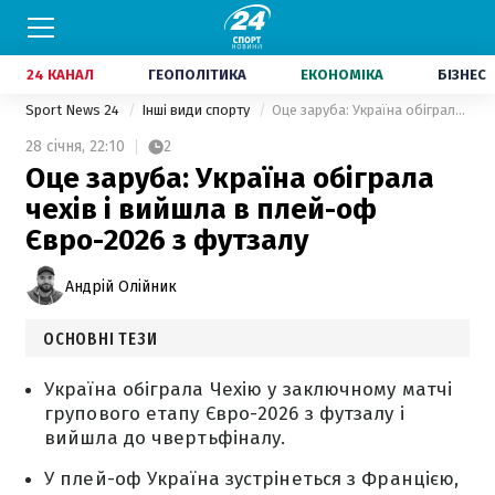
24 КАНАЛ
ГЕОПОЛІТИКА
ЕКОНОМІКА
БІЗНЕС
Sport News 24
Інші види спорту
Оце заруба: Україна обіграла чехів і вийшла в плей-оф Євро-2026 з футзалу
28 січня,
22:10
2
Оце заруба: Україна обіграла
чехів і вийшла в плей-оф
Євро-2026 з футзалу
Андрій Олійник
ОСНОВНІ ТЕЗИ
Україна обіграла Чехію у заключному матчі
групового етапу Євро-2026 з футзалу і
вийшла до чвертьфіналу.
У плей-оф Україна зустрінеться з Францією,