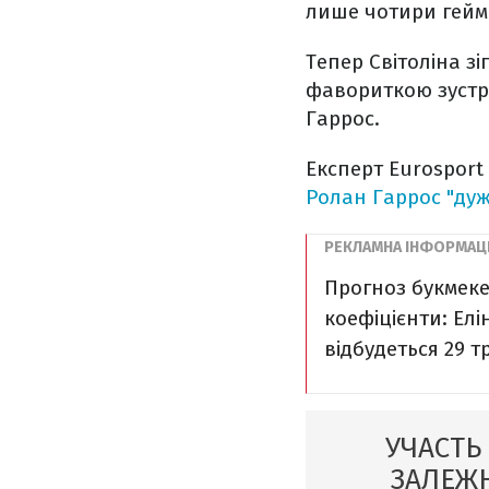
лише чотири гейм
Тепер Світоліна з
фавориткою зустрі
Гаррос.
Експерт Eurosport
Ролан Гаррос "дуж
Прогноз букмеке
коефіцієнти: Елі
відбудеться 29 т
УЧАСТЬ
ЗАЛЕЖН