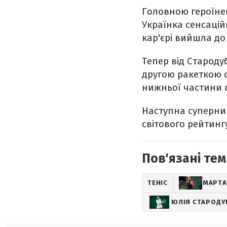
Головною героїнею
Українка сенсацій
кар'єрі вийшла до
Тепер від Староду
другою ракеткою с
нижньої частини с
Наступна суперниц
світового рейтинг
Пов'язані тем
ТЕНІС
МАРТА
ЮЛІЯ СТАРОДУ