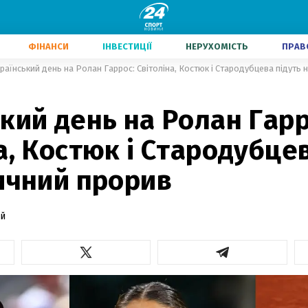
ФІНАНСИ
ІНВЕСТИЦІЇ
НЕРУХОМІСТЬ
ПРАВ
раїнський день на Ролан Гаррос: Світоліна, Костюк і Стародубцева підуть 
кий день на Ролан Гарр
а, Костюк і Стародубце
ичний прорив
й