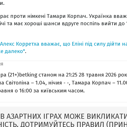
и.
іграє проти німкені Тамари Корпач. Українка вва
чі та має хороші шанси вдруге поспіль вийти до 
Алекс Корретха вважає, що Еліні під силу дійти 
е далеко"
.
ра (21+)
betking станом на 21:25 28 травня 2026 рок
на Світоліна – 1.04, нічия - -, Тамара Корпач – 11.
равня o 16:00 за київським часом.
 В АЗАРТНИХ ІГРАХ МОЖЕ ВИКЛИКАТИ
ІСТЬ. ДОТРИМУЙТЕСЬ ПРАВИЛ (ПРИ