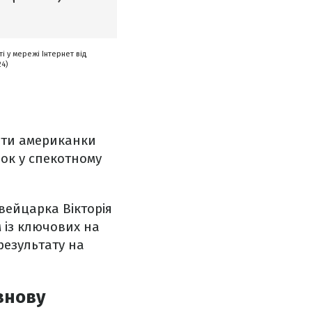
і у мережі Інтернет від
24)
оти американки
ок у спекотному
вейцарка Вікторія
 із ключових на
результату на
знову