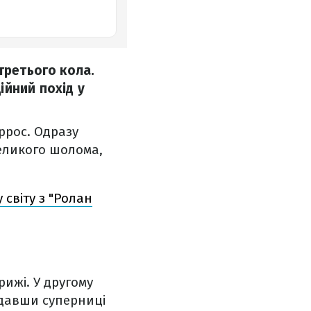
третього кола.
ійний похід у
ррос. Одразу
еликого шолома,
 світу з "Ролан
ижі. У другому
ддавши суперниці