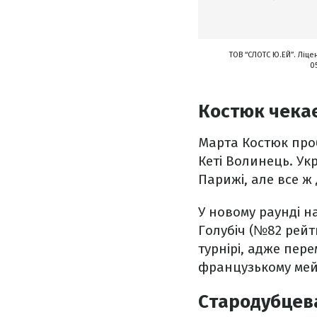
ТОВ “СЛОТС Ю.ЕЙ”. Ліце
0
Костюк чека
Марта Костюк про
Кеті Волинець. У
Парижі, але все ж
У новому раунді н
Голубіч (№82 рейт
турнірі, адже пер
французькому мей
Стародубцева