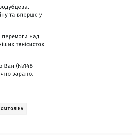
ародубцева.
іну та вперше у
ля перемоги над
ніших тенісисток
ію Ван (№148
очно зарано.
 СВІТОЛІНА