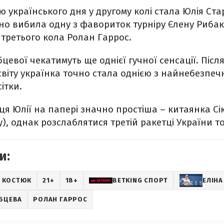
 українського дня у другому колі стала Юлія Ст
но вибила одну з фавориток турніру Єлену Рибак
 третього кола Ролан Гаррос.
бцевої чекатимуть ще однієї гучної сенсації. Піс
віту українка точно стала однією з найнебезпеч
ітки.
я Юлії на папері значно простіша – китаянка С
у), однак розслаблятися третій ракетці України т
и:
 КОСТЮК
21+
18+
BETKING СПОРТ
ЕЛІНА
БЦЕВА
РОЛАН ГАРРОС