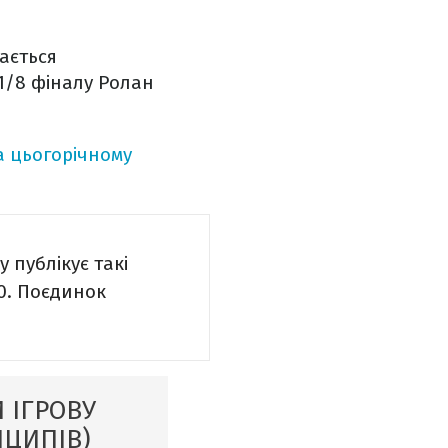
жається
1/8 фіналу Ролан
на цьогорічному
у публікує такі
00. Поєдинок
 ІГРОВУ
НЦИПІВ)