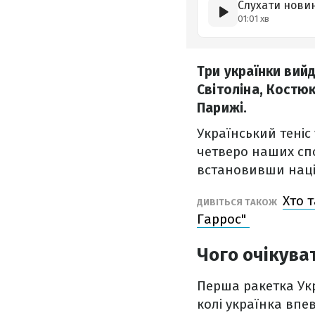
Слухати нови
01:01 хв
Три українки вий
Світоліна, Костю
Парижі.
Український теніс
четверо наших сп
встановивши наці
Хто 
ДИВІТЬСЯ ТАКОЖ
Гаррос"
Чого очікуват
Перша ракетка Укр
колі українка впе