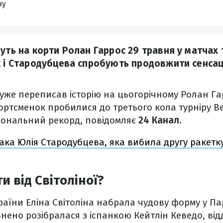
ну
дуть на корти Ролан Гаррос 29 травня у матчах 
к і Стародубцева спробують продовжити сенсац
 уже переписав історію на цьогорічному Ролан Га
ортсменок пробилися до третього кола турніру В
ональний рекорд, повідомляє
24 Канал
.
така Юлія Стародубцева, яка вибила другу ракетку
и від Світоліної?
аїни Еліна Світоліна набрала чудову форму у Пар
внено розібралася з іспанкою Кейтлін Кеведо, ві