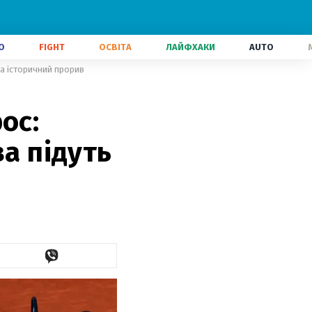
О
FIGHT
ОСВІТА
ЛАЙФХАКИ
AUTO
на історичний прорив
ос:
ва підуть