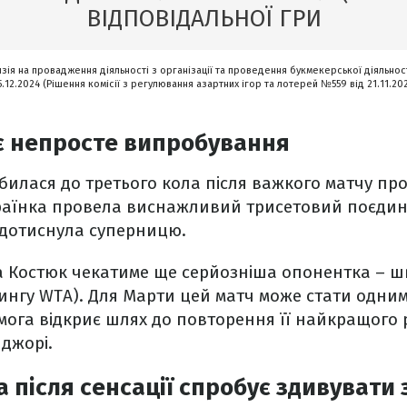
ВІДПОВІДАЛЬНОЇ ГРИ
нзія на провадження діяльності з організації та проведення букмекерської діяльност
5.12.2024 (Рішення комісії з регулювання азартних ігор та лотерей №559 від 21.11.20
є непросте випробування
билася до третього кола після важкого матчу пр
країнка провела виснажливий трисетовий поєдин
 дотиснула суперницю.
а Костюк чекатиме ще серйозніша опонентка – ш
ингу WTA). Для Марти цей матч може стати одним
емога відкриє шлях до повторення її найкращого 
джорі.
 після сенсації спробує здивувати 