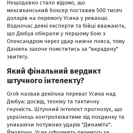
Нещодавно стало відомо, що
мексиканський боксер поставив 500 тисяч
доларів на перемогу Усика у реванші.
Водночас деякі експерти та бійці вважають,
що Дюбуа обікрали у першому бою з
Олександром через удар нижче пояса, тому
Даніель захоче помститись за "вкрадену"
звитягу.
Який фінальний вердикт
штучного інтелекту?
Grok назвав декілька переваг Усика над
Дюбуа: досвід, техніку та тактичну
гнучкість. Штучний інтелект прогнозує, що
українець контролюватиме хід поєдинку та
уникаючи потужних ударів "Динаміта".
Ймовірно, Усик оформить перемогу за