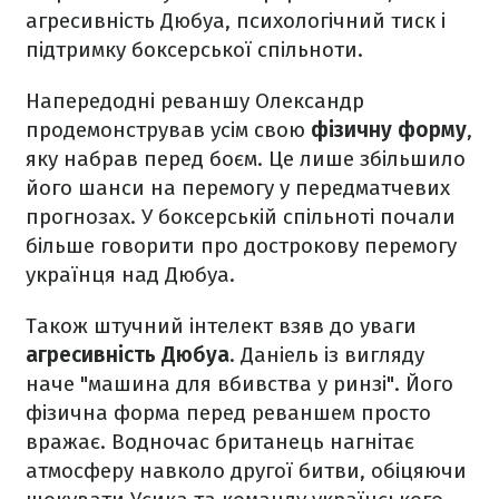
агресивність Дюбуа, психологічний тиск і
підтримку боксерської спільноти.
Напередодні реваншу Олександр
продемонстрував усім свою
фізичну форму
,
яку набрав перед боєм. Це лише збільшило
його шанси на перемогу у передматчевих
прогнозах. У боксерській спільноті почали
більше говорити про дострокову перемогу
українця над Дюбуа.
Також штучний інтелект взяв до уваги
агресивність Дюбуа
. Даніель із вигляду
наче "машина для вбивства у ринзі". Його
фізична форма перед реваншем просто
вражає. Водночас британець нагнітає
атмосферу навколо другої битви, обіцяючи