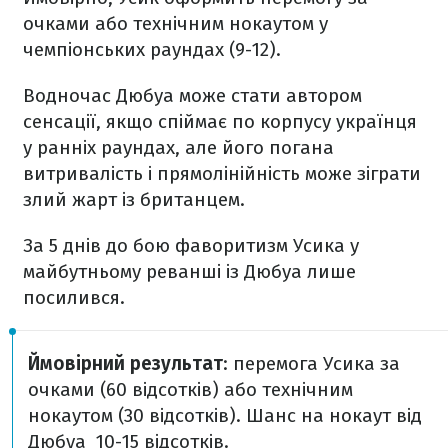
очками або технічним нокаутом у
чемпіонських раундах (9-12).
Водночас Дюбуа може стати автором
сенсації, якщо спіймає по корпусу українця
у ранніх раундах, але його погана
витривалість і прямолінійність може зіграти
злий жарт із британцем.
За 5 днів до бою фаворитизм Усика у
майбутньому реванші із Дюбуа лише
посилився.
Ймовірний результат
: перемога Усика за
очками (60 відсотків) або технічним
нокаутом (30 відсотків). Шанс на нокаут від
Дюбуа 10-15 відсотків.