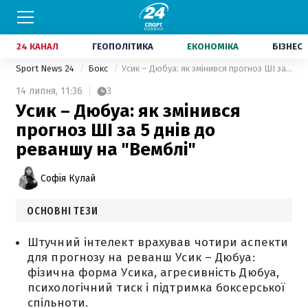
24 КАНАЛ
ГЕОПОЛІТИКА
ЕКОНОМІКА
БІЗНЕС
Sport News 24
Бокс
Усик – Дюбуа: як змінився прогноз ШІ за 5 днів до реваншу на "Вемблі"
14 липня,
11:36
3
Усик – Дюбуа: як змінився
прогноз ШІ за 5 днів до
реваншу на "Вемблі"
Софія Кулай
ОСНОВНІ ТЕЗИ
Штучний інтелект врахував чотири аспекти
для прогнозу на реванш Усик – Дюбуа:
фізична форма Усика, агресивність Дюбуа,
психологічний тиск і підтримка боксерської
спільноти.