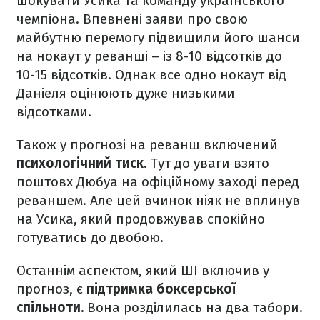
шокувати Усика та команду українського
чемпіона. Впевнені заяви про свою
майбутню перемогу підвищили його шанси
на нокаут у реванші – із 8-10 відсотків до
10-15 відсотків. Однак все одно нокаут від
Даніеля оцінюють дуже низькими
відсотками.
Також у прогнозі на реванш включений
психологічний тиск
. Тут до уваги взято
поштовх Дюбуа на офіційному заході перед
реваншем. Але цей вчинок ніяк не вплинув
на Усика, який продовжував спокійно
готуватись до двобою.
Останнім аспектом, який ШІ включив у
прогноз, є
підтримка боксерської
спільноти.
Вона розділилась на два табори.