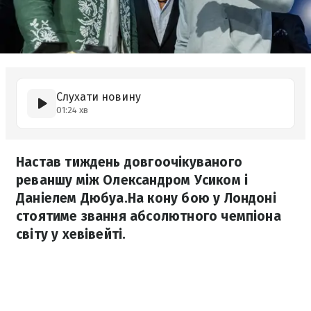
Слухати новину
01:24 хв
Настав тиждень довгоочікуваного
реваншу між Олександром Усиком і
Даніелем Дюбуа.На кону бою у Лондоні
стоятиме звання абсолютного чемпіона
світу у хевівейті.