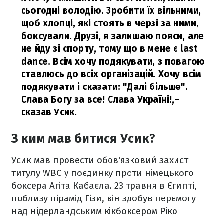
сьогодні володію. Зробити їх вільними,
щоб хлопці, які стоять в черзі за ними,
боксували. Друзі, я залишаю пояси, але
не йду зі спорту, тому що в мене є last
dance. Всім хочу подякувати, з повагою
ставлюсь до всіх організацій. Хочу всім
подякувати і сказати: "Далі більше".
Слава Богу за все! Слава Україні!,
–
сказав Усик.
З ким мав битися Усик?
Усик мав провести обов'язковий захист
титулу WBC у поєдинку проти німецького
боксера Агіта Кабаєла. 23 травня в Єгипті,
поблизу пірамід Гізи, він здобув перемогу
над нідерландським кікбоксером Ріко