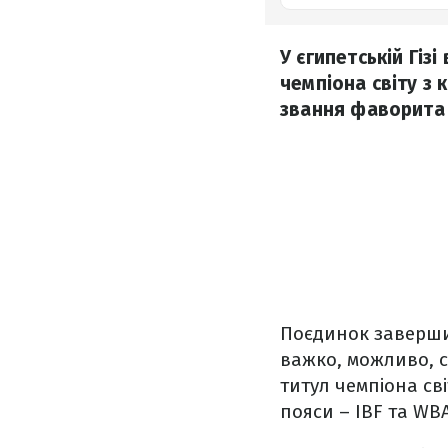
У єгипетській Гі
чемпіона світу з 
звання фаворита 
Поєдинок завершив
важко, можливо, с
титул чемпіона сві
пояси – IBF та WB