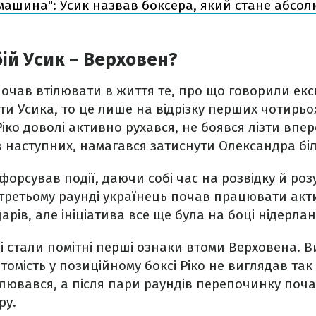
 машина": Усик назвав боксера, який стане абсо
ій Усик – Верховен?
очав втілювати в життя те, про що говорили екс
оти Усика, то це лише на відрізку перших чотирьо
іко доволі активно рухався, не боявся лізти впер
 в наступних, намагався затиснути Олександра біл
форсував події, даючи собі час на розвідку й розу
 третьому раунді українець почав працювати ак
арів, але ініціатива все ще була на боці нідерла
ді стали помітні перші ознаки втоми Верховена. В
томість у позиційному боксі Ріко не виглядав так
алювався, а після пари раундів перепочинку поч
ру.