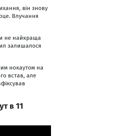
ихання, він знову
ерце. Влучання
ути не найкраща
Сил залишалося
чним нокаутом на
го встав, але
афіксував
т в 11