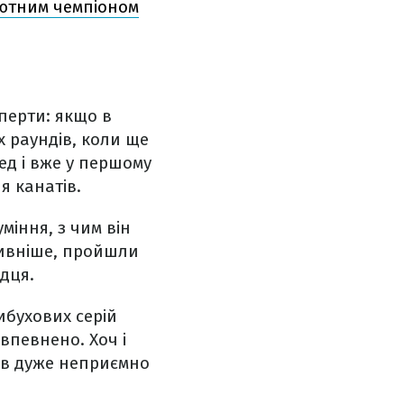
лютним чемпіоном
перти: якщо в
х раундів, коли ще
ед і вже у першому
я канатів.
міння, з чим він
тивніше, пройшли
ндця.
ибухових серій
 впевнено. Хоч і
ав дуже неприємно