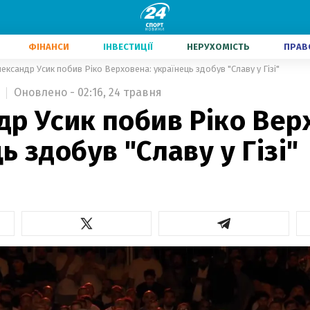
ФІНАНСИ
ІНВЕСТИЦІЇ
НЕРУХОМІСТЬ
ПРАВ
ександр Усик побив Ріко Верховена: українець здобув "Славу у Гізі"
Оновлено - 02:16, 24 травня
р Усик побив Ріко Вер
ь здобув "Славу у Гізі"