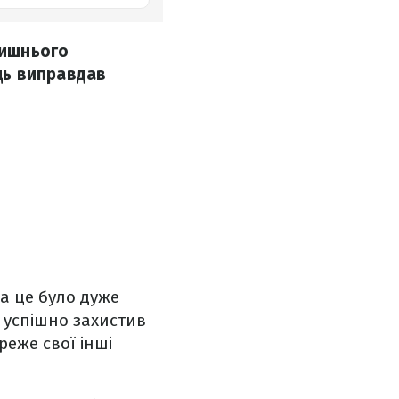
лишнього
ець виправдав
а це було дуже
к успішно захистив
реже свої інші