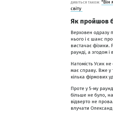
"Він
ДИВІТЬСЯ ТАКОЖ
світу
Як пройшов б
Верховен одразу п
нього і є шанс пр
вистачає фізики. Р
раунді, а згодом і
Натомість Усик не 
має справу. Вже у
кілька фірмових уд
Проте у 5-му раун
більше не було, на
відверто не пров
влучати Олександ