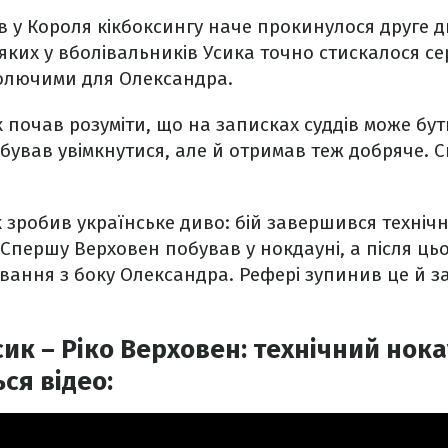
ів у Короля кікбоксингу наче прокинулося друге д
д яких у вболівальників Усика точно стискалося с
болючими для Олександра.
ик почав розуміти, що на записках суддів може б
бував увімкнутися, але й отримав теж добряче. 
ик зробив українське диво: бій завершився техні
 Спершу Верховен побував у нокдауні, а після цьо
ання з боку Олександра. Рефері зупинив це й з
ик – Ріко Верховен: технічний нокау
ься відео: