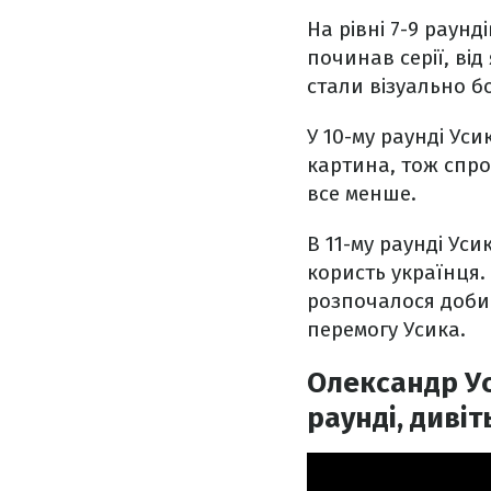
На рівні 7-9 раунд
починав серії, ві
стали візуально 
У 10-му раунді Ус
картина, тож спро
все менше.
В 11-му раунді Ус
користь українця.
розпочалося добив
перемогу Усика.
Олександр Ус
раунді, дивіт