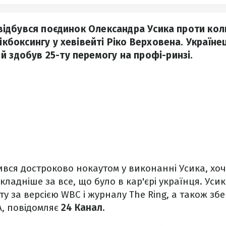
зі відбувся поєдинок Олександра Усика проти ко
кікбоксингу у хевівейті Ріко Верховена. Україн
й здобув 25-ту перемогу на профі-ринзі.
ся достроково нокаутом у виконанні Усика, хоч
кладніше за все, що було в кар'єрі українця. Уси
ту за версією WBC і журналу The Ring, а також збе
A, повідомляє
24 Канал
.