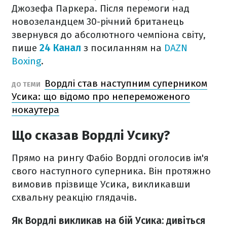
Джозефа Паркера. Після перемоги над
новозеландцем 30-річний британець
звернувся до абсолютного чемпіона світу,
пише
24 Канал
з посиланням на
DAZN
Boxing
.
Вордлі став наступним суперником
ДО ТЕМИ
Усика: що відомо про непереможеного
нокаутера
Що сказав Вордлі Усику?
Прямо на рингу Фабіо Вордлі оголосив ім'я
свого наступного суперника. Він протяжно
вимовив прізвище Усика, викликавши
схвальну реакцію глядачів.
Як Вордлі викликав на бій Усика: дивіться