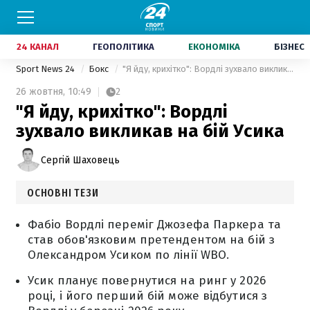
24 КАНАЛ
ГЕОПОЛІТИКА
ЕКОНОМІКА
БІЗНЕС
Sport News 24
Бокс
"Я йду, крихітко": Вордлі зухвало викликав на бій Усика
26 жовтня,
10:49
2
"Я йду, крихітко": Вордлі
зухвало викликав на бій Усика
Сергій Шаховець
ОСНОВНІ ТЕЗИ
Фабіо Вордлі переміг Джозефа Паркера та
став обов'язковим претендентом на бій з
Олександром Усиком по лінії WBO.
Усик планує повернутися на ринг у 2026
році, і його перший бій може відбутися з