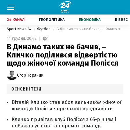
24 КАНАЛ
ГЕОПОЛІТИКА
ЕКОНОМІКА
БІЗНЕС
Sport News 24
Футбол
В Динамо таких не бачив, – Кличко поділився відвертістю щодо жіночої команди Полісся
11 грудня,
20:42
1
В Динамо таких не бачив, –
Кличко поділився відвертістю
щодо жіночої команди Полісся
Єгор Торяник
ОСНОВНІ ТЕЗИ
Віталій Кличко став вболівальником жіночої
команди Полісся через їхню вродливість.
Кличко привітав клуб Полісся з 65-річчям і
побажав успіхів та перемог команді.