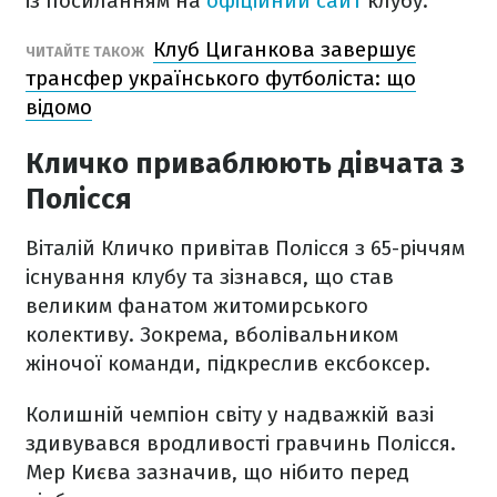
із посиланням на
офіційний сайт
клубу.
Клуб Циганкова завершує
ЧИТАЙТЕ ТАКОЖ
трансфер українського футболіста: що
відомо
Кличко приваблюють дівчата з
Полісся
Віталій Кличко привітав Полісся з 65-річчям
існування клубу та зізнався, що став
великим фанатом житомирського
колективу. Зокрема, вболівальником
жіночої команди, підкреслив ексбоксер.
Колишній чемпіон світу у надважкій вазі
здивувався вродливості гравчинь Полісся.
Мер Києва зазначив, що нібито перед