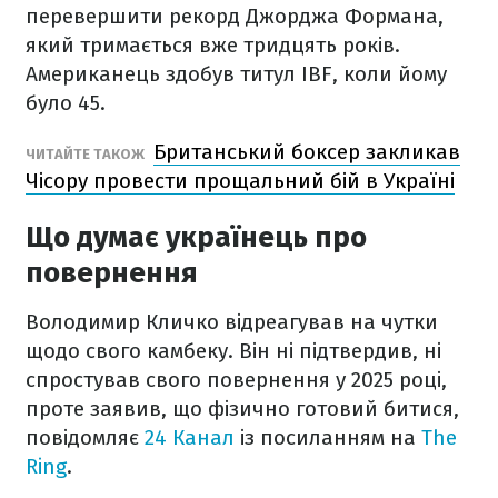
перевершити рекорд Джорджа Формана,
який тримається вже тридцять років.
Американець здобув титул IBF, коли йому
було 45.
Британський боксер закликав
ЧИТАЙТЕ ТАКОЖ
Чісору провести прощальний бій в Україні
Що думає українець про
повернення
Володимир Кличко відреагував на чутки
щодо свого камбеку. Він ні підтвердив, ні
спростував свого повернення у 2025 році,
проте заявив, що фізично готовий битися,
повідомляє
24 Канал
із посиланням на
The
Ring
.